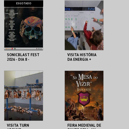
MAAT
MAAT
ESGOTADO
MAIS INFO
MAIS INFO
INSCREVER
COMPRAR
SONICBLAST FEST
VISITA HISTÓRIA
2026 - DIA 8 -
DA ENERGIA +
DIÁRIO
PEQUENOS
PRAIA DUNA DO
MAAT
CALDEIRÃO
MAIS INFO
MAIS INFO
COMPRAR
VISITA TURN
FEIRA MEDIEVAL DE