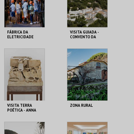
COMPRAR
COMPRAR
FÁBRICA DA
VISITA GUIADA -
ELETRICIDADE
CONVENTO DA
PARA OS +
ARRÁBIDA (NOVO)
PEQUENOS
MAAT
CONVENTO DA
ARRÁBIDA
MAIS INFO
MAIS INFO
INSCREVER
COMPRAR
VISITA TERRA
ZONA RURAL
POÉTICA - ANNA
MARIA MAIOLINO
MAAT
FUNDAÇÃO
GRAMAXO