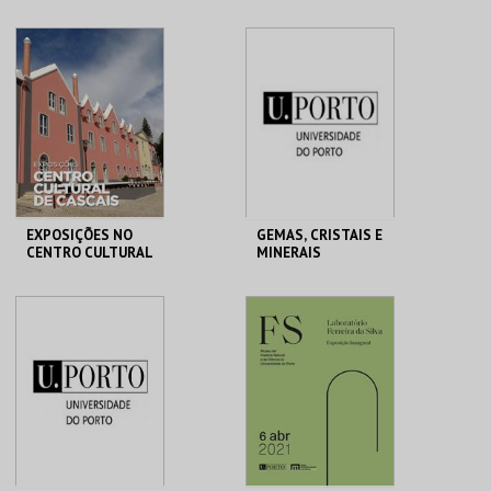
EXPOSIÇÃO
REGO
TEMPORÁRIA
CAC
CASA HIST. PAULA
REGO
MAIS INFO
MAIS INFO
COMPRAR
COMPRAR
EXPOSIÇÕES NO
GEMAS, CRISTAIS E
CENTRO CULTURAL
MINERAIS
DE CASCAIS
CENTRO CULTURAL
MHNC-UP - POLO
CASCAIS
CENTRAL
MAIS INFO
MAIS INFO
COMPRAR
COMPRAR