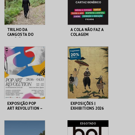
COMPRAR
COMPRAR
TRILHO DA
A COLA NÃO FAZ A
CANGOSTA DO
COLAGEM
ESTÊVÃO
LOJA DA CASA-
ATELIER-MUSEU
MUSEU CAMILO
JÚLIO POMAR
MAIS INFO
MAIS INFO
COMPRAR
COMPRAR
EXPOSIÇÃO POP
EXPOSIÇÕES |
ART REVOLUTION –
EXHIBITIONS 2026
DA MODERNIDADE
À POP ART
PALÁCIO SOTTO
MUSEU DO ORIENTE.
ESGOTADO
MAIOR