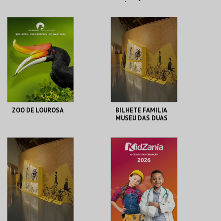
ATÉ 25 PESSOAS
RESERVATÓRIO
MUSEU DO CICLISMO
MAIS INFO
MAIS INFO
COMPRAR
COMPRAR
ZOO DE LOUROSA
BILHETE FAMILIA
MUSEU DAS DUAS
RODAS
PARQUE
M2R
ORNITOLÓGICO
MAIS INFO
MAIS INFO
COMPRAR
COMPRAR