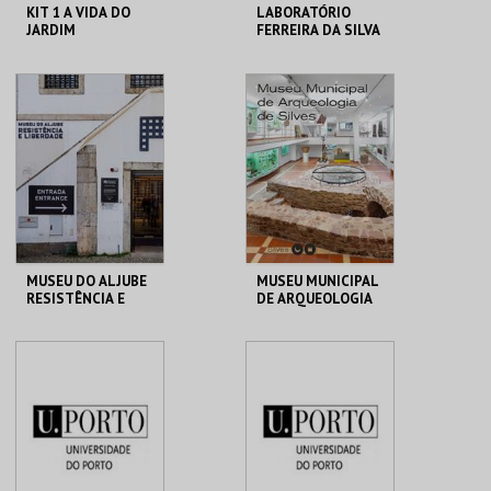
KIT 1 A VIDA DO
LABORATÓRIO
JARDIM
FERREIRA DA SILVA
GALERIA DA
MHNC-UP - POLO
BIODIVERSIDADE
CENTRAL
MAIS INFO
MAIS INFO
COMPRAR
COMPRAR
MUSEU DO ALJUBE
MUSEU MUNICIPAL
RESISTÊNCIA E
DE ARQUEOLOGIA
LIBERDADE
MUSEU DO ALJUBE
MUSEU MUNIC. ARQ.
SILVES
MAIS INFO
MAIS INFO
COMPRAR
COMPRAR