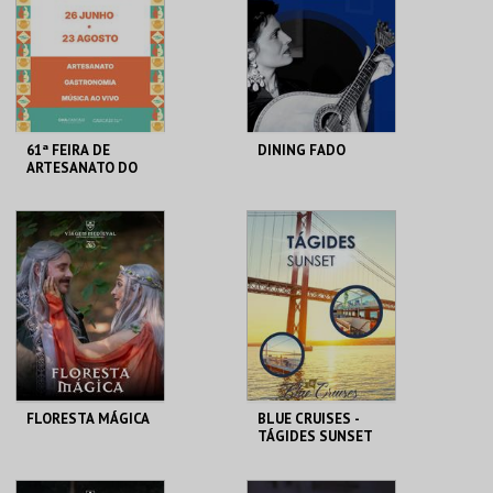
MAIS INFO
MAIS INFO
COMPRAR
61ª FEIRA DE
DINING FADO
ARTESANATO DO
ESTORIL
FIARTIL
SINA THE HOUSE OF
FADO
MAIS INFO
MAIS INFO
COMPRAR
COMPRAR
FLORESTA MÁGICA
BLUE CRUISES -
TÁGIDES SUNSET
2026
SANTA MARIA DA
BLUE CRUISES