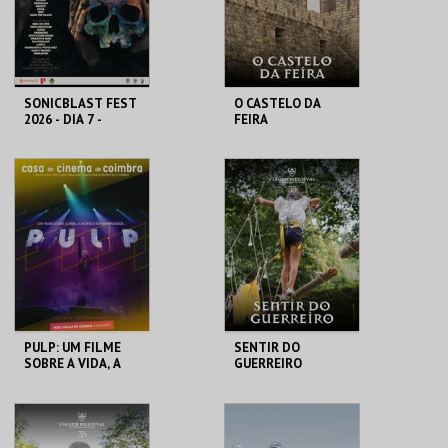
COMPRAR
COMPRAR
SONICBLAST FEST
O CASTELO DA
2026 - DIA 7 -
FEIRA
DIÁRIO
PRAIA DUNA DO
SANTA MARIA DA
CALDEIRÃO
FEIRA
MAIS INFO
MAIS INFO
COMPRAR
COMPRAR
PULP: UM FILME
SENTIR DO
SOBRE A VIDA, A
GUERREIRO
MORTE E
SUPERMERCADOS
CASA DO CINEMA
SANTA MARIA DA
DE COIMBRA
FEIRA