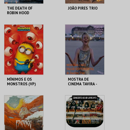
THE DEATH OF
JOÃO PIRES TRIO
ROBIN HOOD
CINE-TEATRO
PONTO C
CARIDADE
MAIS INFO
MAIS INFO
COMPRAR
COMPRAR
MÍNIMOS E OS
MOSTRA DE
MONSTROS (VP)
CINEMA TAVIRA -
VALOR
SENTIMENTAL
C. A. C. MORTÁGUA
CLAUSTROS
CONVENTO CARMO
MAIS INFO
MAIS INFO
COMPRAR
COMPRAR