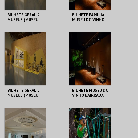
BILHETE GERAL 2
BILHETE FAMILIA
MUSEUS (MUSEU
MUSEU DO VINHO
DO VINHO
BAIRRADA
BAIRRADA + MUSEU
DUAS RODAS)
MUSEU DO VINHO
MUSEU DO VINHO
BAIRRADA
BAIRRADA
MAIS INFO
MAIS INFO
COMPRAR
COMPRAR
BILHETE GERAL 2
BILHETE MUSEU DO
MUSEUS (MUSEU
VINHO BAIRRADA
DO VINHO
BAIRRADA + MUSEU
DUAS RODAS)
MUSEU DO VINHO
MUSEU DO VINHO
BAIRRADA
BAIRRADA
MAIS INFO
MAIS INFO