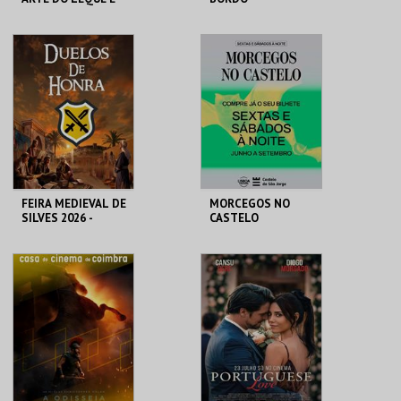
DO SOPRO
MUSEU DO ORIENTE.
BLUE CRUISES
MAIS INFO
MAIS INFO
INSCREVER
COMPRAR
FEIRA MEDIEVAL DE
MORCEGOS NO
SILVES 2026 -
CASTELO
DUELOS DE HONRA
CENTRO HISTÓRICO
CASTELO DE SÃO
SILVES
JORGE
MAIS INFO
MAIS INFO
COMPRAR
COMPRAR