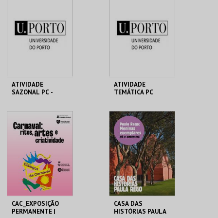
CENTRAL
CENTRAL
MAIS INFO
MAIS INFO
COMPRAR
COMPRAR
ATIVIDADE
ATIVIDADE
SAZONAL PC -
TEMÁTICA PC
SEMANA
MHNC-UP - POLO
MHNC-UP - POLO
CENTRAL
CENTRAL
MAIS INFO
MAIS INFO
COMPRAR
COMPRAR
CAC_EXPOSIÇÃO
CASA DAS
PERMANENTE |
HISTÓRIAS PAULA