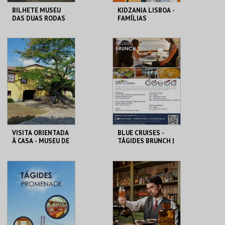
BILHETE MUSEU
KIDZANIA LISBOA -
DAS DUAS RODAS
FAMÍLIAS
M2R
KIDZANIA
MAIS INFO
MAIS INFO
COMPRAR
COMPRAR
VISITA ORIENTADA
BLUE CRUISES -
À CASA - MUSEU DE
TÁGIDES BRUNCH |
CAMILO
PASSEIO DE BARCO
2026
LOJA DA CASA-
BLUE CRUISES
MUSEU CAMILO
MAIS INFO
MAIS INFO
COMPRAR
COMPRAR