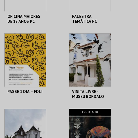
OFICINA MAIORES
PALESTRA
DE 12 ANOS PC
TEMÁTICA PC
MHNC-UP - POLO
MHNC-UP - POLO
CENTRAL
CENTRAL
MAIS INFO
MAIS INFO
COMPRAR
COMPRAR
PASSE 1 DIA – FDLI
VISITA LIVRE -
MUSEU BORDALO
PINHEIRO
CENTRO CULTURAL
MUSEU BORDALO
ESGOTADO
CASCAIS
PINHEIRO
MAIS INFO
MAIS INFO