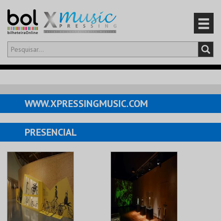
Olá,
iniciar sessão
PT
0
CARRINHO
WWW.XPRESSINGMUSIC.COM
EVENTOS
PRESENCIAL
CARTÕES
PRODUTOS