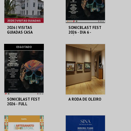
COMPRAR
COMPRAR
2026 | VISITAS
SONICBLAST FEST
GUIADAS CASA
2026 - DIA 6 -
MUSEU EGAS
DIÁRIO
MONIZ
CASA-MUSEU EGAS
PRAIA DUNA DO
ESGOTADO
MONIZ
CALDEIRÃO
MAIS INFO
MAIS INFO
COMPRAR
SONICBLAST FEST
A RODA DE OLEIRO
2026 - FULL
FESTIVAL TICKET
PRAIA DUNA DO
MUSEU CONVENTO
CALDEIRÃO
DOS LÓIOS