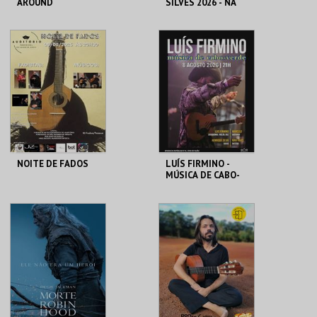
AROUND
SILVES 2026 - NA
MESA DO VIZIR
MAAT
CENTRO HISTÓRICO
SILVES
MAIS INFO
MAIS INFO
COMPRAR
COMPRAR
NOITE DE FADOS
LUÍS FIRMINO -
MÚSICA DE CABO-
VERDE
PARÓQUIA DE S.
REPÚBLICA 14 -
MAMEDE
OLHÃO
MAIS INFO
MAIS INFO
COMPRAR
COMPRAR