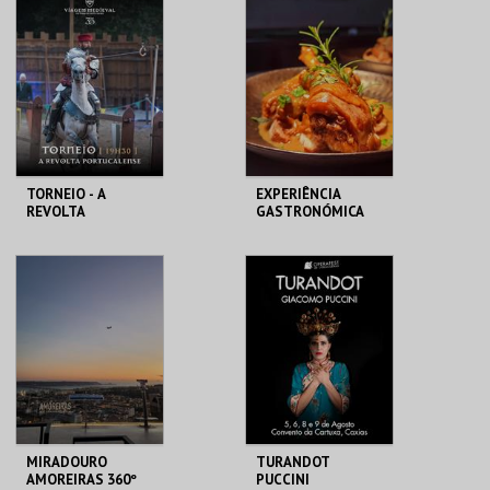
FEIRA
MAIS INFO
MAIS INFO
COMPRAR
COMPRAR
TORNEIO - A
EXPERIÊNCIA
REVOLTA
GASTRONÓMICA
PORTUCALENSE
CAMILIANA NO
RESTAURANTE
FERRUGEM
SANTA MARIA DA
FERRUGEM
FEIRA
MAIS INFO
MAIS INFO
COMPRAR
COMPRAR
MIRADOURO
TURANDOT
AMOREIRAS 360º
PUCCINI