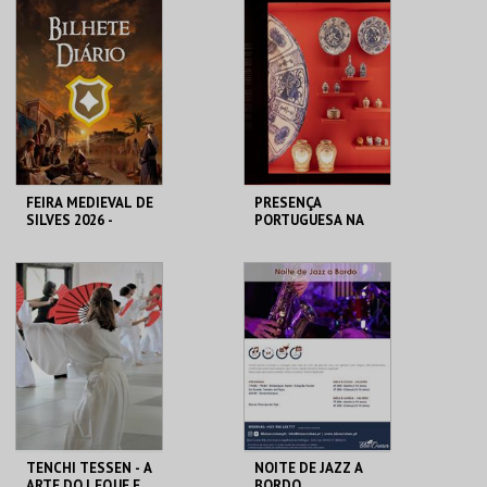
CASA DO CINEMA
MUSEU DO ORIENTE.
DE COIMBRA
MAIS INFO
MAIS INFO
COMPRAR
INSCREVER
FEIRA MEDIEVAL DE
PRESENÇA
SILVES 2026 -
PORTUGUESA NA
BILHETE DIÁRIO
ÁSIA| VISITA
ORIENTADA
CENTRO HISTÓRICO
MUSEU DO ORIENTE.
SILVES
MAIS INFO
MAIS INFO
COMPRAR
INSCREVER
TENCHI TESSEN - A
NOITE DE JAZZ A
ARTE DO LEQUE E
BORDO