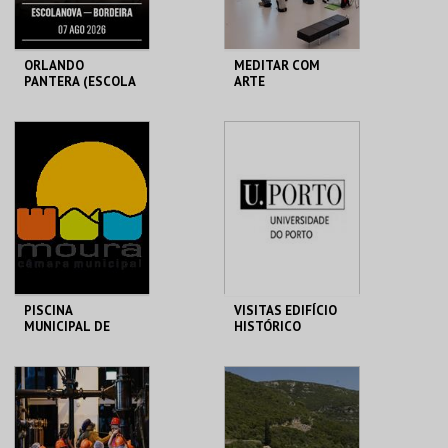
ORLANDO
MEDITAR COM
PANTERA (ESCOLA
ARTE
NOVA)
ESCOLA NOVA
MAAT
BORDEIRA
MAIS INFO
MAIS INFO
INSCREVER
COMPRAR
PISCINA
VISITAS EDIFÍCIO
MUNICIPAL DE
HISTÓRICO
MOURA
PISCINA MUN. AR
MHNC-UP - POLO
LIVRE
CENTRAL
MAIS INFO
MAIS INFO