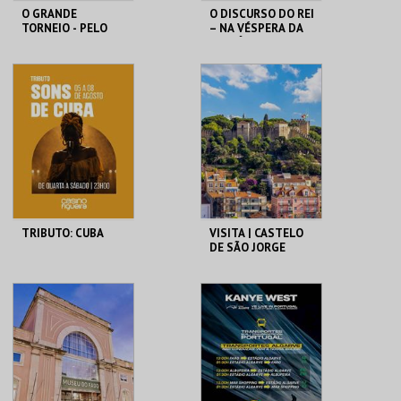
O GRANDE
O DISCURSO DO REI
TORNEIO - PELO
– NA VÉSPERA DA
TRONO
HISTÓRIA
PORTUCALENSE
SANTA MARIA DA
SANTA MARIA DA
FEIRA
FEIRA
MAIS INFO
MAIS INFO
COMPRAR
COMPRAR
TRIBUTO: CUBA
VISITA | CASTELO
DE SÃO JORGE
CASINO FIGUEIRA
CASTELO DE SÃO
JORGE
MAIS INFO
MAIS INFO
COMPRAR
COMPRAR