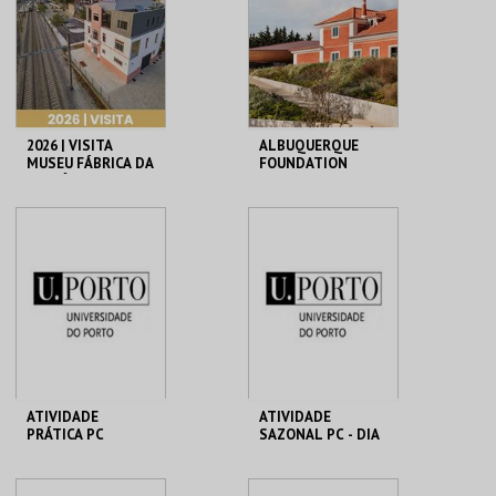
MAIS INFO
MAIS INFO
COMPRAR
COMPRAR
2026 | VISITA
ALBUQUERQUE
MUSEU FÁBRICA DA
FOUNDATION
HISTÓRIA – ARROZ
MUSEU FÁBRICA DA
ALBUQUERQUE
HISTÓRIA
FOUNDATION
MAIS INFO
MAIS INFO
COMPRAR
COMPRAR
ATIVIDADE
ATIVIDADE
PRÁTICA PC
SAZONAL PC - DIA
MHNC-UP - POLO
MHNC-UP - POLO