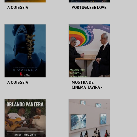
A ODISSEIA
PORTUGUESE LOVE
CASA DO CINEMA
CINETEATRO
DE COIMBRA
ANADIA
MAIS INFO
MAIS INFO
COMPRAR
COMPRAR
A ODISSEIA
MOSTRA DE
CINEMA TAVIRA -
LA GRAZIA
AUD. MUN. PESO DA
CLAUSTROS
RÉGUA
CONVENTO CARMO
MAIS INFO
MAIS INFO
COMPRAR
COMPRAR