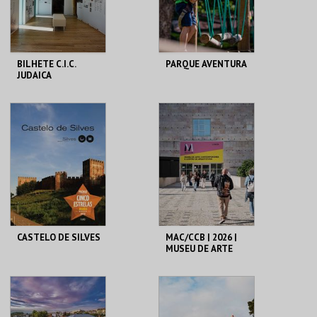
COMPRAR
COMPRAR
BILHETE C.I.C.
PARQUE AVENTURA
JUDAICA
MUSEU MUNICIPAL T.
PARQUE
VEDRAS
ORNITOLÓGICO
MAIS INFO
MAIS INFO
COMPRAR
COMPRAR
CASTELO DE SILVES
MAC/CCB | 2026 |
MUSEU DE ARTE
CONTEMPORÂNEA
E CENTRO DE
ARQUITETURA
CASTELO DE SILVES
CCB