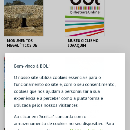
MAIS INFO
MAIS INFO
COMPRAR
INSCREVER
MONUMENTOS
MUSEU CICLISMO
MEGALÍTICOS DE
JOAAQUIM
ALCALAR
AGOSTINHO
(VISITA GUIADA
P/ESCOLAS FORA
ALCALAR
MUSEU DO CICLISMO
CONC.)
Bem-vindo à BOL!
O nosso site utiliza cookies essenciais para o
MAIS INFO
MAIS INFO
funcionamento do site e, com o seu consentimento,
COMPRAR
cookies que nos ajudam a personalizar a sua
experiência e a perceber como a plataforma é
utilizada pelos nossos visitantes.
MUSEU DO PÃO
PRAIA DAS ROCAS -
Ao clicar em "Aceitar" concorda com o
ENTRADAS 2026
armazenamento de cookies no seu dispositivo. Para