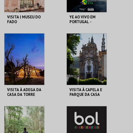
VISITA | MUSEU DO
YE AO VIVO EM
FADO
PORTUGAL -
TRANSPORTE
MUSEU DO FADO
ESTÁDIO ALGARVE
MAIS INFO
MAIS INFO
COMPRAR
COMPRAR
VISITA À ADEGA DA
VISITA À CAPELA E
CASA DA TORRE
PARQUE DA CASA
DE MATEUS
ADEGA DA CASA DA
FUND. DA CASA DE
TORRE
MATEUS
MAIS INFO
MAIS INFO