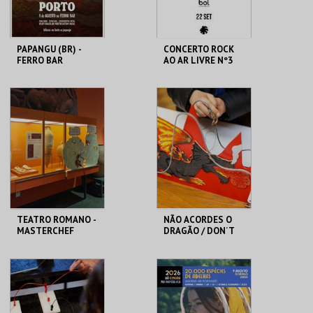
PAPANGU (BR) -
CONCERTO ROCK
FERRO BAR
AO AR LIVRE Nº3
FERRO BAR
SANTARÉM
MAIS INFO
MAIS INFO
COMPRAR
COMPRAR
TEATRO ROMANO -
NÃO ACORDES O
MASTERCHEF
DRAGÃO / DON´T
ROMANO - OFICINA
WAKE THE DRAGON
ML - TEATRO
MAAT
ROMANO
MAIS INFO
MAIS INFO