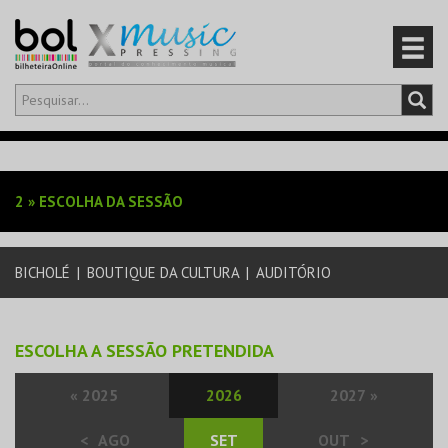
Olá,
iniciar sessão
PT
0
CARRINHO
2
»
ESCOLHA DA SESSÃO
EVENTOS
BICHOLÉ
|
BOUTIQUE DA CULTURA
|
AUDITÓRIO
CARTÕES
PRODUTOS
ESCOLHA A SESSÃO PRETENDIDA
«
2025
2026
2027
»
<
AGO
SET
OUT
>