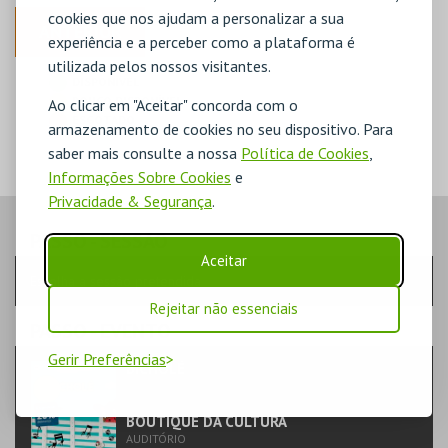
cookies que nos ajudam a personalizar a sua
ANTERIOR
experiência e a perceber como a plataforma é
utilizada pelos nossos visitantes.
DISPONÍVEL
POUCO DISPONÍVEL
Ao clicar em "Aceitar" concorda com o
ESGOTADO
armazenamento de cookies no seu dispositivo. Para
saber mais consulte a nossa
Política de Cookies
,
Informações Sobre Cookies
e
Privacidade & Segurança
.
PASSO
- SESSÃO
Aceitar
Escolha a sessão pretendida
Rejeitar não essenciais
PASSO
- EVENTO
Gerir Preferências
BICHOLÉ
TEATRO & ARTE | INFANTIL
BOUTIQUE DA CULTURA
AUDITÓRIO