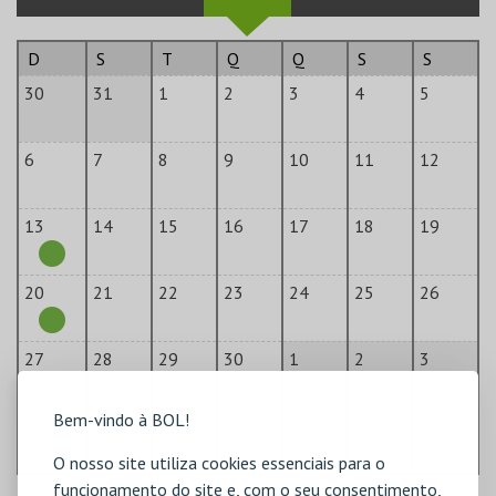
D
S
T
Q
Q
S
S
30
31
1
2
3
4
5
6
7
8
9
10
11
12
13
14
15
16
17
18
19
20
21
22
23
24
25
26
27
28
29
30
1
2
3
Bem-vindo à BOL!
4
5
6
7
8
9
10
O nosso site utiliza cookies essenciais para o
funcionamento do site e, com o seu consentimento,