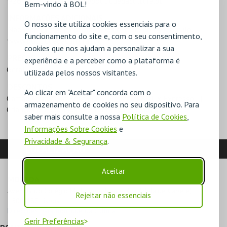
926 830 272 ou
geral@boutiquedacultura.pt
Bem-vindo à BOL!
INFORMAÇÕES ADICIONAIS
O nosso site utiliza cookies essenciais para o
Não é permitida a entrada após o início do espetáculo.
funcionamento do site e, com o seu consentimento,
www.boutiquedacultura.org
cookies que nos ajudam a personalizar a sua
PREÇOS
experiência e a perceber como a plataforma é
Geral - 10€
utilizada pelos nossos visitantes.
DESCONTOS
Ao clicar em "Aceitar" concorda com o
Cartão Amig@ da Boutique
Criança | BOL x Expresso
armazenamento de cookies no seu dispositivo. Para
Crianças até 05 anos
Promo BOL x Expresso
saber mais consulte a nossa
Política de Cookies
,
Informações Sobre Cookies
e
Privacidade & Segurança
.
LOCALIZAÇÃO
Aceitar
MORADA
Avenida do Colégio Militar (em frente Rua Adelaide Cabete)

Rejeitar não essenciais
1500-187 Lisboa
Direcções para Boutique da Cultura
Gerir Preferências