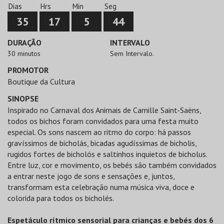
Dias
Hrs
Min
Seg
35
17
5
44
DURAÇÃO
INTERVALO
30 minutos
Sem Intervalo.
PROMOTOR
Boutique da Cultura
SINOPSE
Inspirado no Carnaval dos Animais de Camille Saint-Saëns,
todos os bichos foram convidados para uma festa muito
especial. Os sons nascem ao ritmo do corpo: há passos
gravíssimos de bicholás, bicadas agudíssimas de bicholis,
rugidos fortes de bicholós e saltinhos inquietos de bicholus.
Entre luz, cor e movimento, os bebés são também convidados
a entrar neste jogo de sons e sensações e, juntos,
transformam esta celebração numa música viva, doce e
colorida para todos os bicholés.
Espetáculo rítmico sensorial para crianças e bebés dos 6