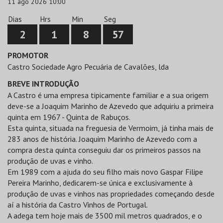
11 ago 2026 10:00
Dias
Hrs
Min
Seg
2
1
8
57
PROMOTOR
Castro Sociedade Agro Pecuária de Cavalões, lda
BREVE INTRODUÇÃO
A Castro é uma empresa tipicamente familiar e a sua origem
deve-se a Joaquim Marinho de Azevedo que adquiriu a primeira
quinta em 1967 - Quinta de Rabuços.
Esta quinta, situada na freguesia de Vermoim, já tinha mais de
283 anos de história. Joaquim Marinho de Azevedo com a
compra desta quinta conseguiu dar os primeiros passos na
produção de uvas e vinho.
Em 1989 com a ajuda do seu filho mais novo Gaspar Filipe
Pereira Marinho, dedicarem-se única e exclusivamente à
produção de uvas e vinhos nas propriedades começando desde
aí a história da Castro Vinhos de Portugal.
A adega tem hoje mais de 3500 mil metros quadrados, e o