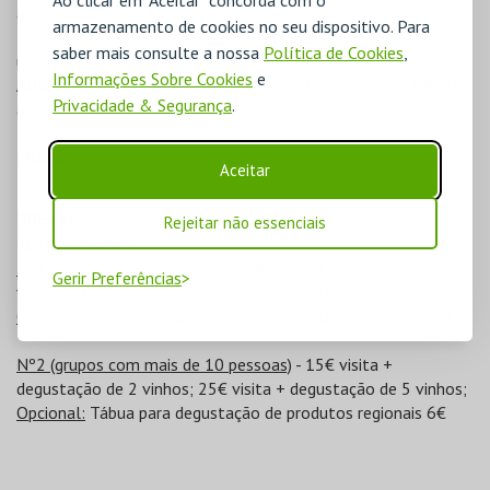
Ao clicar em "Aceitar" concorda com o
abaixo indicado com o nº 1;
armazenamento de cookies no seu dispositivo. Para
Para grupos com mais de 10 participantes terão o custo
saber mais consulte a nossa
Política de Cookies
,
unitário indicado com o nº2.
Informações Sobre Cookies
e
Allotment:
Segunda a sexta-feira 10h00 às 12h00 / 14h30
Privacidade & Segurança
.
às 17h00
Idioma:
Português, Inglês, Francês, Espanhol
Aceitar
PREÇOS
Rejeitar não essenciais
Custo Unitário:
Nº1 (grupos até 10 pessoas)
- 20€ visita + degustação de 2
Gerir Preferências
vinhos; 30€ visita + degustação de 5 vinhos;
Opcional:
Tábua para degustação de produtos regionais 10€
Nº2 (grupos com mais de 10 pessoas)
- 15€ visita +
degustação de 2 vinhos; 25€ visita + degustação de 5 vinhos;
Opcional:
Tábua para degustação de produtos regionais 6€