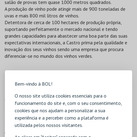
salão de provas tem quase 1000 metros quadrados.
A produção de vinho pode atingir mais de 900 toneladas de
uvas e mais 800 mil litros de vinhos.
Detentora de cerca de 100 hectares de produção própria,
suportando perfeitamente o mercado nacional e tendo
grandes capacidades para abastecer uma boa parte das suas
expectativas internacionais, a Castro prima pela qualidade e
inovação dos seus vinhos sendo uma empresa que procura
diferenciar-se no mundo dos vinhos verdes.
INFORMAÇÕES ADICIONAIS
Produto:
Visita + prova em adega
Bem-vindo à BOL!
Tipo de Serviço:
Visita à quinta + adega com degustação
O nosso site utiliza cookies essenciais para o
vínica incluída. Opcional: tábua para degustação de produtos
funcionamento do site e, com o seu consentimento,
tradicionais
cookies que nos ajudam a personalizar a sua
experiência e a perceber como a plataforma é
Disponível:
Com marcação, 48h de antecedência
utilizada pelos nossos visitantes.
Visitantes:
até 10 pessoas por visita terão o custo unitário