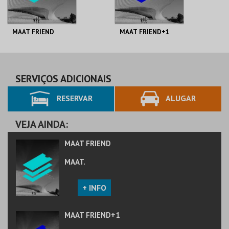
MAAT FRIEND
MAAT FRIEND+1
MAAT.
MAAT.
AQUISIÇÃO
AQUISIÇÃO
SERVIÇOS ADICIONAIS
RESERVAR
ALUGAR
MAIS INFO
MAIS INFO
COMPRAR
COMPRAR
VEJA AINDA:
MAAT FRIEND
MAAT.
+ INFO
MAAT FRIEND+1