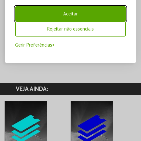
Aceitar
Rejeitar não essenciais
Gerir Preferências
VEJA AINDA: