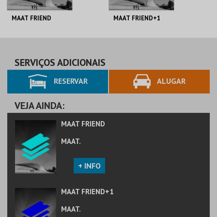
MAAT FRIEND
MAAT FRIEND+1
MAAT.
MAAT.
AQUISIÇÃO
AQUISIÇÃO
SERVIÇOS ADICIONAIS
RESERVAR
ALUGAR
MAIS INFO
MAIS INFO
COMPRAR
COMPRAR
VEJA AINDA:
MAAT FRIEND
MAAT.
+ INFO
MAAT FRIEND+1
MAAT.