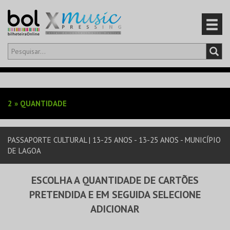
Olá,
iniciar sessão
PT
0
CARRINHO
2
»
QUANTIDADE
EVENTOS
PASSAPORTE CULTURAL | 13-25 ANOS - 13-25 ANOS - MUNICÍPIO
CARTÕES
DE LAGOA
PRODUTOS
ESCOLHA A QUANTIDADE DE CARTÕES
PRETENDIDA E EM SEGUIDA SELECIONE
ADICIONAR