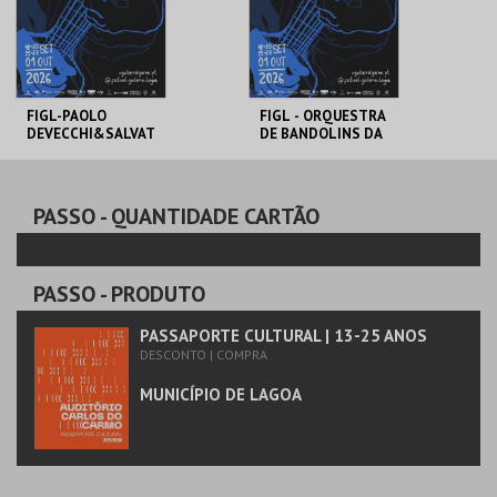
COMPRAR
COMPRAR
FIGL-PAOLO
FIGL - ORQUESTRA
DEVECCHI&SALVAT
DE BANDOLINS DA
ORE
MADEIRA
SEMINARA/CUARTE
TO GUITARRAS DE
CONVENTO DE S.
AUDITÓRIO CARLOS
ANDALUZIA
JOSÉ
DO CARMO
PASSO
- QUANTIDADE CARTÃO
MAIS INFO
MAIS INFO
PASSO
- PRODUTO
COMPRAR
COMPRAR
PASSAPORTE CULTURAL | 13-25 ANOS
DESCONTO | COMPRA
MUNICÍPIO DE LAGOA