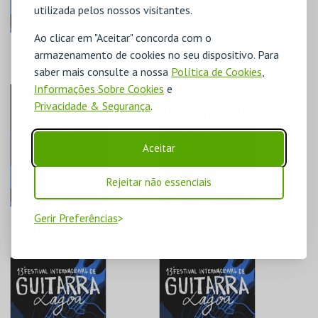
utilizada pelos nossos visitantes.
Ao clicar em "Aceitar" concorda com o
FIGL - DUO
FIGL - FLUTE
armazenamento de cookies no seu dispositivo. Para
ELLIPSIS /
GUITAR DUO /
SEBÁSTIAN
FRANCESCO
saber mais consulte a nossa
Política de Cookies
,
CORDERO TRIO
BUZURRO
Informações Sobre Cookies
e
SÍTIO DAS FONTES
OLARIA DE PORCHES
Privacidade & Segurança
.
MAIS INFO
MAIS INFO
Aceitar
COMPRAR
COMPRAR
Rejeitar não essenciais
Gerir Preferências
FIGL - MATTEO
FIGL - SEIS
FALLONI E LUCA
CUERDAS DOS /
LUCINI /
RICARDO
GUIRIMBADU
SANDOVAL
QUARTET
AUDITÓRIO CARLOS
AUDITÓRIO CARLOS
DO CARMO
DO CARMO
MAIS INFO
MAIS INFO