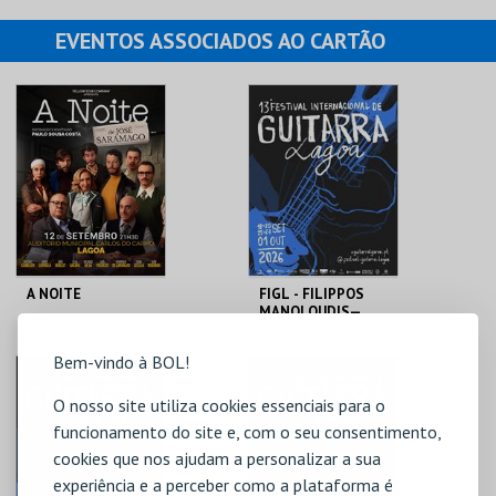
EVENTOS ASSOCIADOS AO CARTÃO
A NOITE
FIGL - FILIPPOS
MANOLOUDIS—
CARREIRO /
WILLIAMS GUITAR
Bem-vindo à BOL!
DUO
AUDITÓRIO CARLOS
QUINTA DO SOL
DO CARMO
O nosso site utiliza cookies essenciais para o
funcionamento do site e, com o seu consentimento,
MAIS INFO
MAIS INFO
cookies que nos ajudam a personalizar a sua
COMPRAR
COMPRAR
experiência e a perceber como a plataforma é