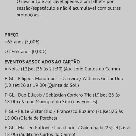
O desconto é aplicável apenas a um bilhete por
sessão/espetáculo e não é acumulável com outras
promoções.
PREÇO
+65 anos (5,00€)
O | +65 anos (0,00€)
EVENTOS ASSOCIADOS AO CARTÃO
A Noite (12|set|26 às 21:30) (Auditório Carlos do Carmo)
FIGL - Filippos Manoloudis—Carreiro / Williams Guitar Duo
(18|set|26 às 19:00) (Quinta do Sol )
FIGL - Duo Ellipsis / Sebástian Cordero Trio (19|set|26 às
18:00) (Parque Municipal do Sítio das Fontes)
FIGL - Flute Guitar Duo / Francesco Buzurro (20|set|26 às
18:00) (Olaria de Porches)
FIGL - Matteo Falloni e Luca Lucini / Guirimbadu (25|set|26 às
18:00) (Auditório Carlos do Carmo)