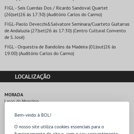
FIGL - Seis Cuerdas Dos / Ricardo Sandoval Quartet
(26|set|26 às 17:30) (Auditório Carlos do Carmo)
FIGL-Paolo Devecchi&Salvatore Seminara/Cuarteto Guitarras
de Andaluzia (27|set|26 às 17:30) (Centro Cultural Convento
de S. José)
FIGL - Orquestra de Bandolins da Madeira (01|out|26 às
19:00) (Auditório Carlos do Carmo)
LOCALIZAÇÃO
MORADA
Largo do Município 

8401-851 Lagoa
Bem-vindo à BOL!
O nosso site utiliza cookies essenciais para o
funcionamento do site e, com o seu consentimento,