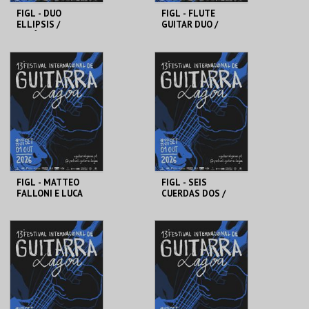
FIGL - DUO
FIGL - FLUTE
ELLIPSIS /
GUITAR DUO /
SEBÁSTIAN
FRANCESCO
CORDERO TRIO
BUZURRO
SÍTIO DAS FONTES
OLARIA DE PORCHES
MAIS INFO
MAIS INFO
COMPRAR
COMPRAR
FIGL - MATTEO
FIGL - SEIS
FALLONI E LUCA
CUERDAS DOS /
LUCINI /
RICARDO
GUIRIMBADU
SANDOVAL
QUARTET
AUDITÓRIO CARLOS
AUDITÓRIO CARLOS
DO CARMO
DO CARMO
MAIS INFO
MAIS INFO
COMPRAR
COMPRAR