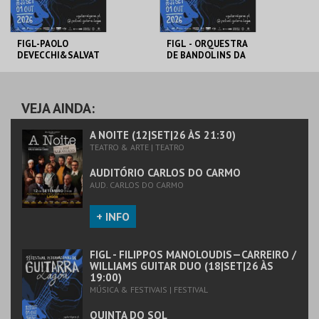
FIGL-PAOLO
FIGL - ORQUESTRA
DEVECCHI&SALVAT
DE BANDOLINS DA
ORE
MADEIRA
SEMINARA/CUARTE
TO GUITARRAS DE
CONVENTO DE S.
AUDITÓRIO CARLOS
ANDALUZIA
JOSÉ
DO CARMO
VEJA AINDA:
MAIS INFO
MAIS INFO
A NOITE (12|SET|26 ÀS 21:30)
TEATRO & ARTE | TEATRO
COMPRAR
COMPRAR
AUDITÓRIO CARLOS DO CARMO
AUD. CARLOS DO CARMO
+ INFO
FIGL - FILIPPOS MANOLOUDIS—CARREIRO /
WILLIAMS GUITAR DUO (18|SET|26 ÀS
19:00)
MÚSICA & FESTIVAIS | FESTIVAL
QUINTA DO SOL