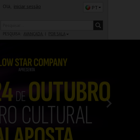
Olá,
iniciar sessão
PT
PESQUISA:
AVANÇADA
POR SALA
DISTRITO
SALA