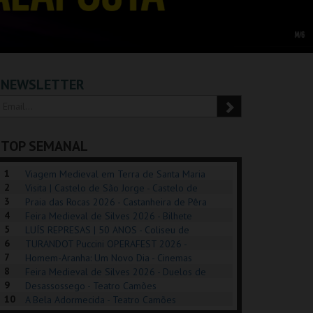
NEWSLETTER
TOP SEMANAL
1
Viagem Medieval em Terra de Santa Maria
2
2026 - Santa Maria da Feira
Visita | Castelo de São Jorge - Castelo de
3
São Jorge
Praia das Rocas 2026 - Castanheira de Pêra
4
Feira Medieval de Silves 2026 - Bilhete
5
Diário - Centro Histórico Silves
LUÍS REPRESAS | 50 ANOS - Coliseu de
6
Lisboa
TURANDOT Puccini OPERAFEST 2026 -
REK, O MUSICAL
EXPOSIÇÕES |
PIZZA MAN OEIRAS
PÉR
7
Convento da Cartuxa
Homem-Aranha: Um Novo Dia - Cinemas
EXHIBITIONS 2026
DE 
8
Cinemax Penafiel
Feira Medieval de Silves 2026 - Duelos de
9
Honra - Centro Histórico Silves
Desassossego - Teatro Camões
GUSPARK
MUSEU DO ORIENTE.
TAGUSPARK
CAS
10
A Bela Adormecida - Teatro Camões