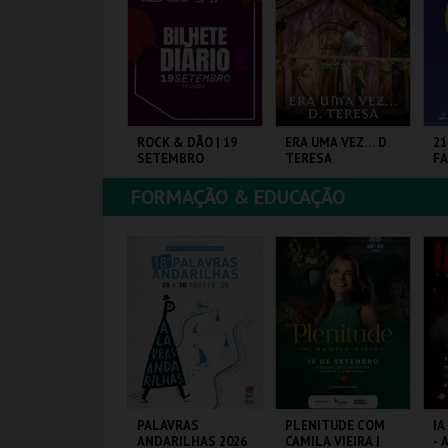
COMPRAR
COMPRAR
COMPRAR
ORAJO | UMA
ROCK & DÃO | 19
ERA UMA VEZ… D.
21
IAGEM AO MUNDO
SETEMBRO
TERESA
FA
AS FRUTAS
FORMAÇÃO & EDUCAÇÃO
OLISEU DE LISBOA
VISEU
SANTA MARIA DA
PA
FEIRA
EX
MAIS INFO
MAIS INFO
MAIS INFO
COMPRAR
COMPRAR
COMPRAR
ALÁCIO PIMENTA -
PALAVRAS
PLENITUDE COM
IA
ZUL, BRANCO E
ANDARILHAS 2026
CAMILA VIEIRA |
- 