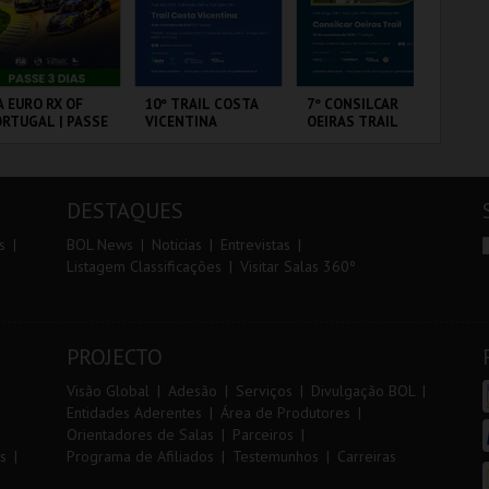
r
i
i
n
o
t
A EURO RX OF
10º TRAIL COSTA
7º CONSILCAR
PA
RTUGAL | PASSE
VICENTINA
OEIRAS TRAIL
r
e
DIAS
RCUITO DE
SANTIAGO DO
FÁBRICA DA
PA
OUSADA
CACÉM E SINES
PÓLVORA
OR
DESTAQUES
MAIS INFO
MAIS INFO
MAIS INFO
s
BOL News
Noticias
Entrevistas
Listagem Classificações
Visitar Salas 360º
COMPRAR
INSCREVER
INSCREVER
PROJECTO
Visão Global
Adesão
Serviços
Divulgação BOL
Entidades Aderentes
Área de Produtores
Orientadores de Salas
Parceiros
s
Programa de Afiliados
Testemunhos
Carreiras