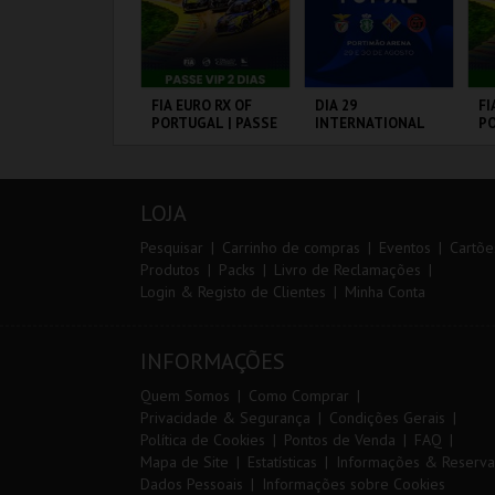
ANTO ANTÓNIO -
FIA EURO RX OF
DIA 29
FI
 LISBOA DE
PORTUGAL | PASSE
INTERNATIONAL
PO
ANTO ANTÓNIO -
VIP 2 DIAS
MASTERS FUTSAL
3 
ERCURSO
2026 - SL BENFICA
VS FC JIMBEE CAR
L - SANTO
CIRCUITO DE
PORTIMÃO ARENA
CI
NTÓNIO
LOUSADA
L
LOJA
MAIS INFO
MAIS INFO
MAIS INFO
Pesquisar
Carrinho de compras
Eventos
Cartõe
Produtos
Packs
Livro de Reclamações
Login & Registo de Clientes
Minha Conta
COMPRAR
COMPRAR
COMPRAR
INFORMAÇÕES
Quem Somos
Como Comprar
Privacidade & Segurança
Condições Gerais
Política de Cookies
Pontos de Venda
FAQ
Mapa de Site
Estatísticas
Informações & Reserva
Dados Pessoais
Informações sobre Cookies