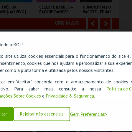
o
t
 TRÊS DA
CELESTE BARBER –
HUMOR.PTM | O
VI
NHÃ AO VIVO |
BACKUP DANCER
PACOTE - EDUARDO
SO
r
e
 TRÊS DA
MADEIRA E JEL
EN
ANHÃ DA
VER MAIS
A
S
ENASCENÇA
LISEU DE LISBOA
AULA MAGNA
TEMPO
EX
n
e
indo à BOL!
t
g
MAIS INFO
MAIS INFO
MAIS INFO
e
u
o site utiliza cookies essenciais para o funcionamento do site e
COMPRAR
COMPRAR
COMPRAR
nsentimento, cookies que nos ajudam a personalizar a sua experiên
r
i
er como a plataforma é utilizada pelos nossos visitantes.
O evento escolhido não está disponível
i
n
icar em "Aceitar" concorda com o armazenamento de cookies 
OK
o
t
ositivo. Para saber mais consulte a nossa
Política de 
M BANHO MARIA
BATE PAPO COM
COME FROM AWAY
O 
ações Sobre Cookies
e
Privacidade & Segurança
.
THEO
r
e
VER MAIS
A
S
CULTURAL
COLISEU DE LISBOA
CAPITÓLIO.
FÓ
itar
Rejeitar não essenciais
Gerir Preferências
TÓNIO ALEIXO
n
e
t
g
MAIS INFO
MAIS INFO
MAIS INFO