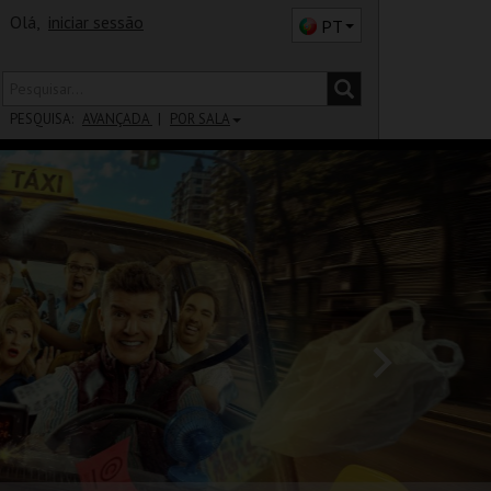
Olá,
iniciar sessão
PT
PESQUISA:
AVANÇADA
POR SALA
DISTRITO
SALA