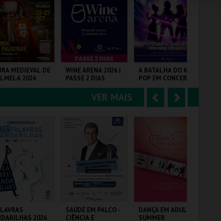
e
u
COMPRAR
COMPRAR
COMPRAR
r
i
i
n
o
t
IRA MEDIEVAL DE
WINE ARENA 2026 |
A BATALHA DO K-
61ª
LMELA 2026
PASSE 2 DIAS
POP EM CONCERTO
AR
r
e
(TRIBUTO) | PÓVOA
ES
DE VARZIM
VER MAIS
A
S
STELO E CENTRO
PÓVOA ARENA.
PÓVOA ARENA.
FIA
ST.
n
e
t
g
MAIS INFO
MAIS INFO
MAIS INFO
e
u
COMPRAR
COMPRAR
COMPRAR
r
i
i
n
o
t
ALAVRAS
SAÚDE EM PALCO -
DANÇA EM ADULTO
SA
DARILHAS 2026
CIÊNCIA E
SUMMER
HÁ