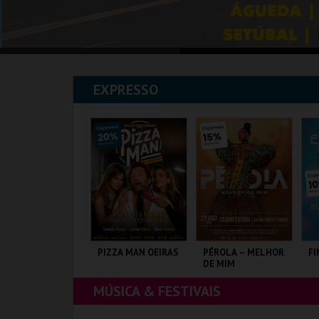
EXPRESSO
XPOSIÇÕES |
PIZZA MAN OEIRAS
PÉROLA – MELHOR
FI
XHIBITIONS 2026
DE MIM
MÚSICA & FESTIVAIS
USEU DO ORIENTE.
TAGUSPARK
CASINO ESTORIL
SU