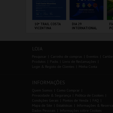
IA 29
10º TRAIL COSTA
DIA 29
FI
NTERNATIONAL
VICENTINA
INTERNATIONAL
PO
ASTERS FUTSAL
MASTERS FUTSAL
VI
026 - SPORTING
2026 - SL BENFICA
P VS PALMA
VS FC JIMBEE CAR
ORTIMÃO ARENA
SANTIAGO DO
PORTIMÃO ARENA
CI
UTSAL
CACÉM E SINES
L
LOJA
MAIS INFO
MAIS INFO
MAIS INFO
Pesquisar
Carrinho de compras
Eventos
Cartõe
Produtos
Packs
Livro de Reclamações
Login & Registo de Clientes
Minha Conta
COMPRAR
INSCREVER
COMPRAR
INFORMAÇÕES
Quem Somos
Como Comprar
Privacidade & Segurança
Política de Cookies
Condições Gerais
Pontos de Venda
FAQ
Mapa de Site
Estatísticas
Informações & Reserva
Dados Pessoais
Informações sobre Cookies