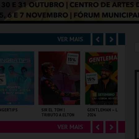
VER MAIS
A
S
n
e
t
g
e
u
r
i
i
n
o
t
NGERTIPS
SIR EL TOM |
GENTLEMAN – LIVE
SH
TRIBUTO A ELTON
2026
r
e
JOHN
VER MAIS
A
S
PER BOCK ARENA
COLISEU DE LISBOA
LAV
TA
n
e