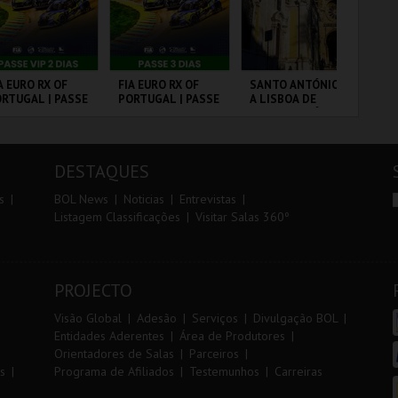
r
i
i
n
o
t
A EURO RX OF
FIA EURO RX OF
SANTO ANTÓNIO -
PA
RTUGAL | PASSE
PORTUGAL | PASSE
A LISBOA DE
r
e
P 2 DIAS
3 DIAS
SANTO ANTÓNIO -
PERCURSO
RCUITO DE
CIRCUITO DE
ML - SANTO
PA
OUSADA
LOUSADA
ANTÓNIO
OR
DESTAQUES
MAIS INFO
MAIS INFO
MAIS INFO
s
BOL News
Noticias
Entrevistas
Listagem Classificações
Visitar Salas 360º
COMPRAR
COMPRAR
COMPRAR
PROJECTO
Visão Global
Adesão
Serviços
Divulgação BOL
Entidades Aderentes
Área de Produtores
Orientadores de Salas
Parceiros
s
Programa de Afiliados
Testemunhos
Carreiras