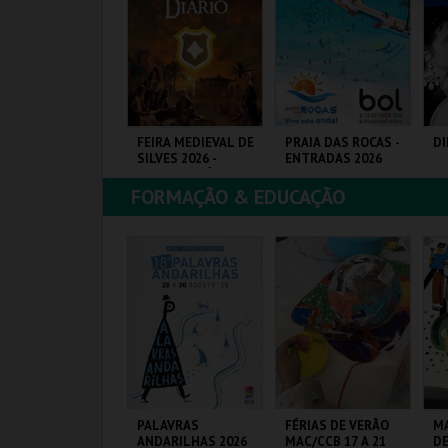
COMPRAR
COMPRAR
COMPRAR
LORESTA MÁGICA
FEIRA MEDIEVAL DE
PRAIA DAS ROCAS -
DI
SILVES 2026 -
ENTRADAS 2026
BILHETE DIÁRIO
FORMAÇÃO & EDUCAÇÃO
ANTA MARIA DA
CENTRO HISTÓRICO
PRAIA DAS ROCAS
SI
EIRA
SILVES
F
MAIS INFO
MAIS INFO
MAIS INFO
COMPRAR
COMPRAR
COMPRAR
AÚDE EM PALCO -
PALAVRAS
FÉRIAS DE VERÃO
MA
IÊNCIA E
ANDARILHAS 2026
MAC/CCB 17 A 21
DE