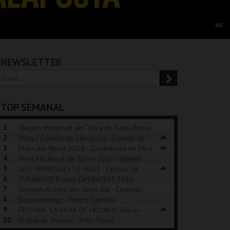
NEWSLETTER
TOP SEMANAL
1
Viagem Medieval em Terra de Santa Maria
2
2026 - Santa Maria da Feira
Visita | Castelo de São Jorge - Castelo de
3
São Jorge
Praia das Rocas 2026 - Castanheira de Pêra
4
Feira Medieval de Silves 2026 - Bilhete
5
Diário - Centro Histórico Silves
LUÍS REPRESAS | 50 ANOS - Coliseu de
6
Lisboa
TURANDOT Puccini OPERAFEST 2026 -
POSIÇÕES |
SHREK, O MUSICAL
PÉROLA – MELHOR
7
Convento da Cartuxa
Homem-Aranha: Um Novo Dia - Cinemas
HIBITIONS 2026
DE MIM
8
Cinemax Penafiel
Desassossego - Teatro Camões
9
FESTIVAL CA VILAR DE MOUROS Diário -
SEU DO ORIENTE.
TAGUSPARK
CASINO ESTORIL
TAG
10
Vilar de Mouros
O Grande Torneio - Pelo Trono