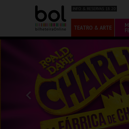
INFO & RESERVAS 18 20
M
TEATRO & ARTE
F