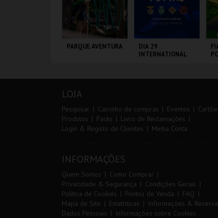
ANTO ANTÓNIO -
PARQUE AVENTURA
DIA 29
FI
 LISBOA DE
INTERNATIONAL
PO
ANTO ANTÓNIO -
MASTERS FUTSAL
VI
ERCURSO
2026 - SL BENFICA
VS FC JIMBEE CAR
L - SANTO
PARQUE
PORTIMÃO ARENA
CI
NTÓNIO
ORNITOLÓGICO
L
LOJA
MAIS INFO
MAIS INFO
MAIS INFO
Pesquisar
Carrinho de compras
Eventos
Cartõe
Produtos
Packs
Livro de Reclamações
Login & Registo de Clientes
Minha Conta
COMPRAR
COMPRAR
COMPRAR
INFORMAÇÕES
Quem Somos
Como Comprar
Privacidade & Segurança
Condições Gerais
Política de Cookies
Pontos de Venda
FAQ
Mapa de Site
Estatísticas
Informações & Reserva
Dados Pessoais
Informações sobre Cookies