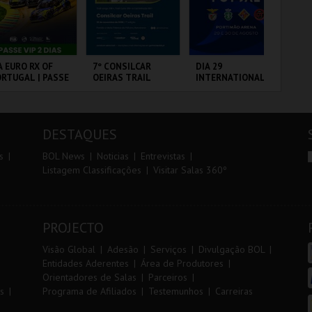
r
i
i
n
o
t
A EURO RX OF
7º CONSILCAR
DIA 29
10
RTUGAL | PASSE
OEIRAS TRAIL
INTERNATIONAL
VI
r
e
P 2 DIAS
MASTERS FUTSAL
2026 - SPORTING
CP VS PALMA
RCUITO DE
FÁBRICA DA
PORTIMÃO ARENA
SA
FUTSAL
OUSADA
PÓLVORA
CA
DESTAQUES
MAIS INFO
MAIS INFO
MAIS INFO
s
BOL News
Noticias
Entrevistas
Listagem Classificações
Visitar Salas 360º
COMPRAR
INSCREVER
COMPRAR
PROJECTO
Visão Global
Adesão
Serviços
Divulgação BOL
Entidades Aderentes
Área de Produtores
Orientadores de Salas
Parceiros
s
Programa de Afiliados
Testemunhos
Carreiras