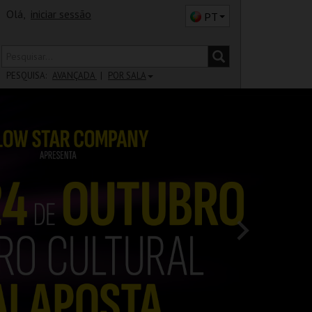
Olá,
iniciar sessão
PT
PESQUISA:
AVANÇADA
POR SALA
DISTRITO
SALA