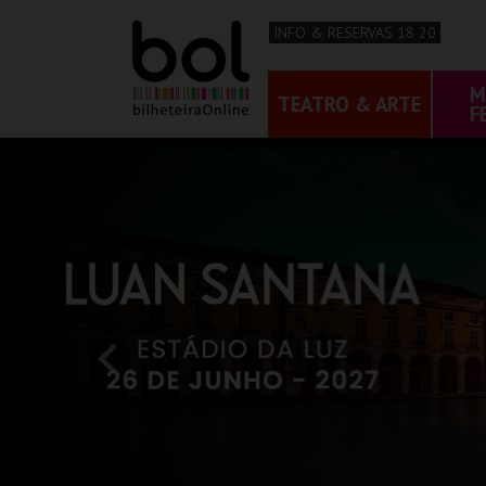
INFO & RESERVAS 18 20
M
TEATRO & ARTE
F