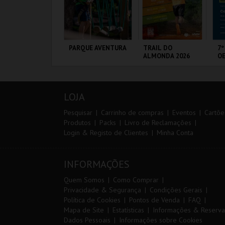
IA 29
PARQUE AVENTURA
TRAIL DO
7º
NTERNATIONAL
ALMONDA 2026
OE
ASTERS FUTSAL
026 - SPORTING
P VS PALMA
ORTIMÃO ARENA
PARQUE
SERRA DE AIRE
FÁ
UTSAL
ORNITOLÓGICO
PÓ
LOJA
MAIS INFO
MAIS INFO
MAIS INFO
Pesquisar
Carrinho de compras
Eventos
Cartõe
Produtos
Packs
Livro de Reclamações
Login & Registo de Clientes
Minha Conta
COMPRAR
COMPRAR
INSCREVER
INFORMAÇÕES
Quem Somos
Como Comprar
Privacidade & Segurança
Condições Gerais
Política de Cookies
Pontos de Venda
FAQ
Mapa de Site
Estatísticas
Informações & Reserva
Dados Pessoais
Informações sobre Cookies