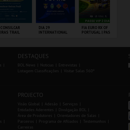
r
i
i
n
o
t
 CONSILCAR
DIA 29
FIA EURO RX OF
10
IRAS TRAIL
INTERNATIONAL
PORTUGAL | PASSE
VI
r
e
MASTERS FUTSAL
VIP 2 DIAS
2026 - SL BENFICA
VS FC JIMBEE CAR
BRICA DA
PORTIMÃO ARENA
CIRCUITO DE
SA
LVORA
LOUSADA
CA
DESTAQUES
MAIS INFO
MAIS INFO
MAIS INFO
s
BOL News
Noticias
Entrevistas
Listagem Classificações
Visitar Salas 360º
INSCREVER
COMPRAR
COMPRAR
PROJECTO
Visão Global
Adesão
Serviços
Entidades Aderentes
Divulgação BOL
Área de Produtores
Orientadores de Salas
s
Parceiros
Programa de Afiliados
Testemunhos
Carreiras