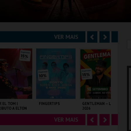
VER MAIS
A
S
n
e
t
g
e
u
r
i
i
n
o
t
R EL TOM |
FINGERTIPS
GENTLEMAN – LIVE
SH
IBUTO A ELTON
2026
r
e
OHN
VER MAIS
A
S
LISEU DE LISBOA
SUPER BOCK ARENA
LAV
TA
n
e