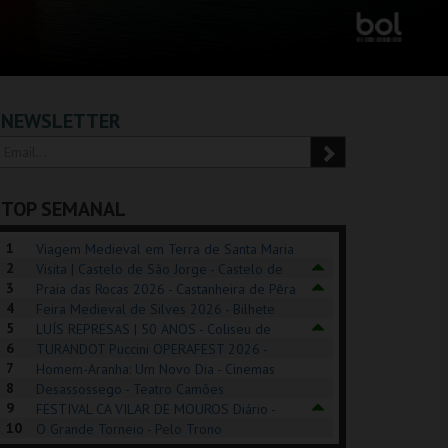
NEWSLETTER
TOP SEMANAL
1
Viagem Medieval em Terra de Santa Maria
2
2026 - Santa Maria da Feira
Visita | Castelo de São Jorge - Castelo de
3
São Jorge
Praia das Rocas 2026 - Castanheira de Pêra
4
Feira Medieval de Silves 2026 - Bilhete
5
Diário - Centro Histórico Silves
LUÍS REPRESAS | 50 ANOS - Coliseu de
6
Lisboa
TURANDOT Puccini OPERAFEST 2026 -
REK, O MUSICAL
EXPOSIÇÕES |
PÉROLA – MELHOR
7
Convento da Cartuxa
Homem-Aranha: Um Novo Dia - Cinemas
EXHIBITIONS 2026
DE MIM
8
Cinemax Penafiel
Desassossego - Teatro Camões
9
FESTIVAL CA VILAR DE MOUROS Diário -
GUSPARK
MUSEU DO ORIENTE.
CASINO ESTORIL
TAG
10
Vilar de Mouros
O Grande Torneio - Pelo Trono