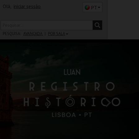
Olá,
iniciar sessão
PT
PESQUISA:
AVANÇADA
POR SALA
DISTRITO
SALA