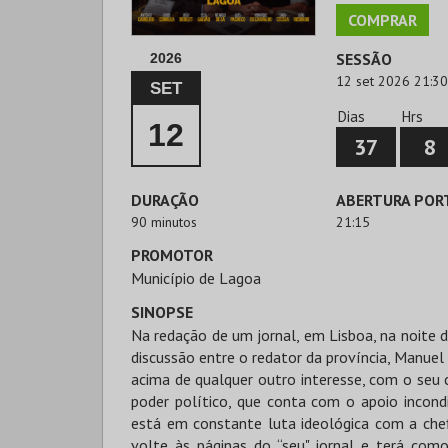
COMPRAR
SESSÃO
2026
12 set 2026 21:30
SET
Dias
Hrs
12
37
8
DURAÇÃO
ABERTURA POR
90 minutos
21:15
PROMOTOR
Município de Lagoa
SINOPSE
Na redação de um jornal, em Lisboa, na noite de
discussão entre o redator da província, Manuel 
acima de qualquer outro interesse, com o seu
poder político, que conta com o apoio incond
está em constante luta ideológica com a chefi
volte às páginas do “seu" jornal e terá como