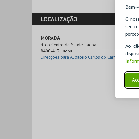
Bem-v
LOCALIZAÇÃO
O noss
seu co
perceb
MORADA
R. do Centro de Saúde, Lagoa

Ao cl
8400-413 Lagoa
disp
Direcções para Auditório Carlos do Carmo
Inform
Ace