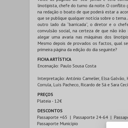
linotipista, chefe do turno da noite. O confli
na redação o boato de que poderá estar a aco
que se publique qualquer notícia sobre o tema.
outro lado da “barricada”, o diretor e o ch
convulsão social, na certeza de que não irão
alegar uma avaria nas máquinas dos linotipi
Mesmo depois de provados os factos, qual se
primeira página da edição do dia seguinte?
FICHA ARTÍSTICA
Encenação: Paulo Sousa Costa
Interpretação: António Camelier, Elsa Galvão, 
Corrula, Luís Pacheco, Ricardo de Sá e Sara Cecí
PREÇOS
Plateia - 12€
DESCONTOS
Passaporte +65
Passaporte 24-64
Passap
Passaporte Município