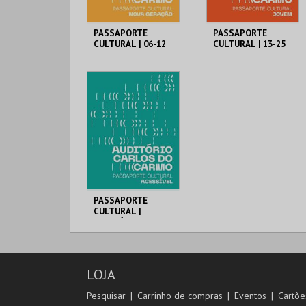
PASSAPORTE
PASSAPORTE
CULTURAL | 06-12
CULTURAL | 13-25
ANOS
ANOS
MUNICÍPIO DE
MUNICÍPIO DE
LAGOA
LAGOA
06-12 ANOS
13-25 ANOS
MAIS INFO
MAIS INFO
COMPRAR
COMPRAR
PASSAPORTE
CULTURAL |
ACESSÍVEL
MUNICÍPIO DE
LAGOA
ACESSÍVEL
LOJA
MAIS INFO
Pesquisar
Carrinho de compras
Eventos
Cartõe