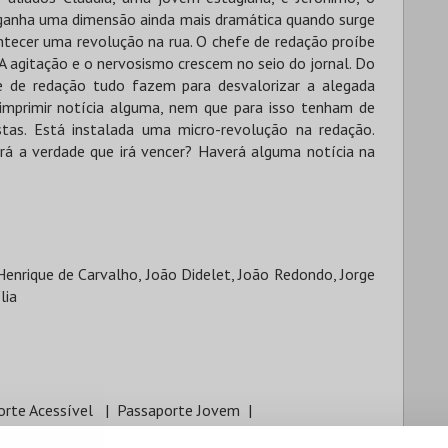
to ganha uma dimensão ainda mais dramática quando surge
ntecer uma revolução na rua. O chefe de redação proíbe
 A agitação e o nervosismo crescem no seio do jornal. Do
efe de redação tudo fazem para desvalorizar a alegada
 imprimir notícia alguma, nem que para isso tenham de
stas. Está instalada uma micro-revolução na redação.
rá a verdade que irá vencer? Haverá alguma notícia na
Henrique de Carvalho, João Didelet, João Redondo, Jorge
lia
orte Acessível
Passaporte Jovem