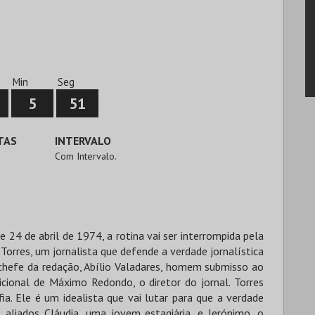
Min
Seg
5
50
TAS
INTERVALO
Com Intervalo.
 24 de abril de 1974, a rotina vai ser interrompida pela
Torres, um jornalista que defende a verdade jornalística
 chefe da redação, Abílio Valadares, homem submisso ao
icional de Máximo Redondo, o diretor do jornal. Torres
a. Ele é um idealista que vai lutar para que a verdade
 aliados Cláudia, uma jovem estagiária, e Jerónimo, o