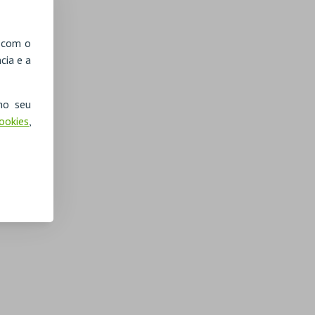
, com o
cia e a
no seu
Cookies
,