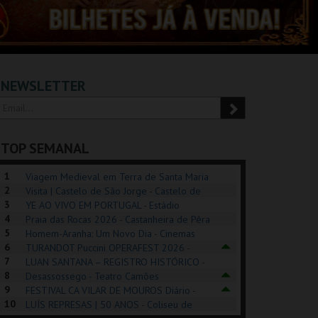
NEWSLETTER
TOP SEMANAL
1
Viagem Medieval em Terra de Santa Maria
2
2026 - Santa Maria da Feira
Visita | Castelo de São Jorge - Castelo de
3
São Jorge
YE AO VIVO EM PORTUGAL - Estádio
4
Algarve
Praia das Rocas 2026 - Castanheira de Pêra
5
Homem-Aranha: Um Novo Dia - Cinemas
6
Cinemax Penafiel
TURANDOT Puccini OPERAFEST 2026 -
REK, O MUSICAL
EXPOSIÇÕES |
PÉROLA – MELHOR
7
Convento da Cartuxa
LUAN SANTANA – REGISTRO HISTÓRICO -
EXHIBITIONS 2026
DE MIM
8
Estádio da Luz
Desassossego - Teatro Camões
9
FESTIVAL CA VILAR DE MOUROS Diário -
GUSPARK
MUSEU DO ORIENTE.
CASINO ESTORIL
TAG
10
Vilar de Mouros
LUÍS REPRESAS | 50 ANOS - Coliseu de