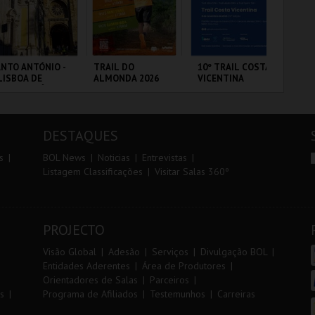
r
i
i
n
o
t
NTO ANTÓNIO -
TRAIL DO
10º TRAIL COSTA
DIA
LISBOA DE
ALMONDA 2026
VICENTINA
IN
r
e
NTO ANTÓNIO -
MA
ERCURSO
20
CP
 - SANTO
SERRA DE AIRE
SANTIAGO DO
PO
FU
NTÓNIO
CACÉM E SINES
DESTAQUES
MAIS INFO
MAIS INFO
MAIS INFO
s
BOL News
Noticias
Entrevistas
Listagem Classificações
Visitar Salas 360º
COMPRAR
INSCREVER
INSCREVER
PROJECTO
Visão Global
Adesão
Serviços
Divulgação BOL
Entidades Aderentes
Área de Produtores
Orientadores de Salas
Parceiros
s
Programa de Afiliados
Testemunhos
Carreiras