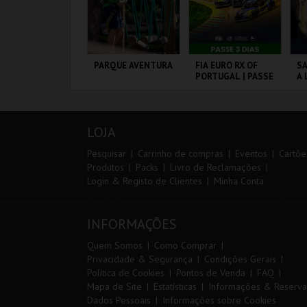
º CONSILCAR
PARQUE AVENTURA
FIA EURO RX OF
SA
EIRAS TRAIL
PORTUGAL | PASSE
A 
3 DIAS
SA
P
ÁBRICA DA
PARQUE
CIRCUITO DE
ML
ÓLVORA
ORNITOLÓGICO
LOUSADA
A
LOJA
MAIS INFO
MAIS INFO
MAIS INFO
Pesquisar
Carrinho de compras
Eventos
Cartõe
Produtos
Packs
Livro de Reclamações
Login & Registo de Clientes
Minha Conta
INSCREVER
COMPRAR
COMPRAR
INFORMAÇÕES
Quem Somos
Como Comprar
Privacidade & Segurança
Condições Gerais
Política de Cookies
Pontos de Venda
FAQ
Mapa de Site
Estatísticas
Informações & Reserva
Dados Pessoais
Informações sobre Cookies