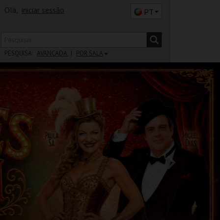
Olá,
iniciar sessão
PT
PESQUISA:
AVANÇADA
POR SALA
DISTRITO
SALA