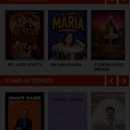
MONSANTOS OPEN
MULTIUSOS DE
FORUM BRAGA
AIR
GUIMARÃES
n
e
t
g
MAIS INFO
MAIS INFO
MAIS INFO
e
u
COMPRAR
COMPRAR
COMPRAR
r
i
i
n
o
t
MIL VEZES REVISTA
EM BANHO MARIA
O QUEBRA-NOZES |
IMPERIAL
r
e
HERITAGE BALLET |
CLASSIC STAGE
STAND-UP COMEDY
A
S
TEATRO POLITEAMA
C CULTURAL
COLISEU DE LISBOA
ANTÓNIO ALEIXO
n
e
t
g
MAIS INFO
MAIS INFO
MAIS INFO
e
u
COMPRAR
COMPRAR
COMPRAR
r
i