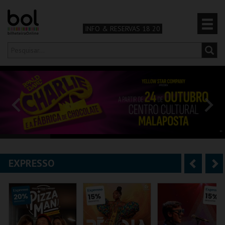
INFO & RESERVAS 18 20
Olá,
iniciar sessão
PT
0
CARRINHO
TEATRO & ARTE
MÚSICA & FESTIVAIS
EXPRESSO
A
S
FAMÍLIA
n
e
DESPORTO & AVENTURA
t
g
e
u