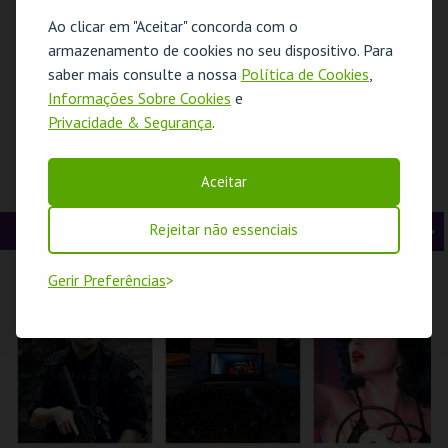
t
g
MAIS INFO
MAIS INFO
MAIS INFO
Ao clicar em "Aceitar" concorda com o
O evento escolhido não está disponível
armazenamento de cookies no seu dispositivo. Para
e
u
COMPRAR
COMPRAR
COMPRAR
saber mais consulte a nossa
Política de Cookies
,
OK
r
i
Informações Sobre Cookies
e
Privacidade & Segurança
.
i
n
o
t
PLENITUDE COM
A ARTE À MESA
MARIONETAS E
Aceitar
CAMILA VIEIRA |
DEMOCRACIA -
r
e
PORTUGAL 2026
OFICINA MISSÃO:
DEMOCRACIA
CINEMA
Rejeitar não essenciais
A
S
COLISEU DE LISBOA
FUNDAÇÃO
CCB
GRAMAXO
n
e
Gerir Preferências
t
g
MAIS INFO
MAIS INFO
MAIS INFO
e
u
INSCREVER
COMPRAR
COMPRAR
r
i
i
n