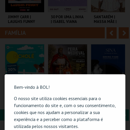
i
n
o
t
JIMMY CARR |
30 POR UMA LINHA
SANTARÉM |
LAUGHS FUNNY
| ISABEL VIANA
MASSA MÃE |
r
e
DIOGO FARO
FAMÍLIA
A
S
COLISEU DE LISBOA
SALAJAIME SALAZAR
TEATRO TABORDA
SAMPAIO
n
e
t
g
MAIS INFO
MAIS INFO
MAIS INFO
e
u
COMPRAR
COMPRAR
COMPRAR
r
i
i
n
Bem-vindo à BOL!
o
t
O nosso site utiliza cookies essenciais para o
BICHOLÉ
FEIRA MEDIEVAL DE
DINING FADO
PALMELA 2026
funcionamento do site e, com o seu consentimento,
r
e
cookies que nos ajudam a personalizar a sua
FORMAÇÃO & EDUCAÇÃO
A
S
BOUTIQUE DA
CASTELO E CENTRO
SINA THE HOUSE OF
experiência e a perceber como a plataforma é
CULTURA
HIST.
FADO
n
e
utilizada pelos nossos visitantes.