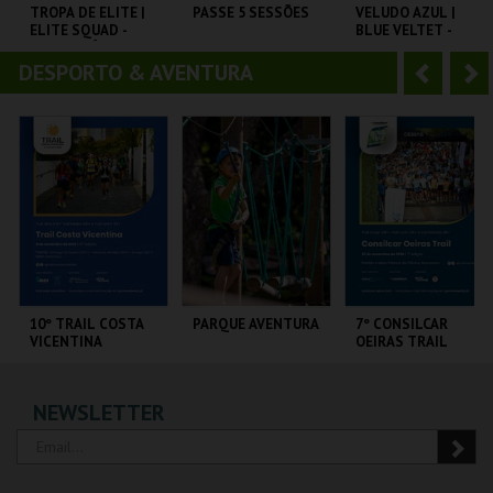
o
t
TROPA DE ELITE |
PASSE 5 SESSÕES
VELUDO AZUL |
ELITE SQUAD -
BLUE VELTET -
r
e
CICLO CLÁSSICOS
CICLO DAVID
CAPITÓLIO.
DO BRASIL
LYNCH
DESPORTO & AVENTURA
A
S
CAPITÓLIO.
CAPITÓLIO.
CARTÃO
n
e
t
g
MAIS INFO
MAIS INFO
MAIS INFO
e
u
COMPRAR
COMPRAR
COMPRAR
r
i
i
n
o
t
10º TRAIL COSTA
PARQUE AVENTURA
7º CONSILCAR
VICENTINA
OEIRAS TRAIL
r
e
SANTIAGO DO
PARQUE
FÁBRICA DA
NEWSLETTER
CACÉM E SINES
ORNITOLÓGICO
PÓLVORA
MAIS INFO
MAIS INFO
MAIS INFO