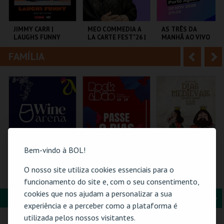
i
n
o
t
JIMMY CARR |
MEO COMMEDIA A
AS TRÊS DA
LAUGHS FUNNY
LA CARTE FEST"26 |
MANHÃ AO VIVO
r
e
HERMAN & OCTETO
FAMÍLIA
A
S
COLISEU DE LISBOA
COLISEU DE LISBOA
COLISEU PORTO
AGEAS
n
e
t
g
MAIS INFO
MAIS INFO
MAIS INFO
e
u
COMPRAR
COMPRAR
COMPRAR
r
i
i
n
Bem-vindo à BOL!
o
t
O nosso site utiliza cookies essenciais para o
WINE ARENA 2026 |
ROCK & DÃO |
BANQUETE | DIAS
DIÁRIO
PASSE 2 DIAS
MEDIEVAIS EM
funcionamento do site e, com o seu consentimento,
r
e
CASTRO MARIM
cookies que nos ajudam a personalizar a sua
2026
FORMAÇÃO & EDUCAÇÃO
A
S
PÓVOA ARENA.
VISEU
VILA DE CASTRO
experiência e a perceber como a plataforma é
MARIM
n
e
utilizada pelos nossos visitantes.