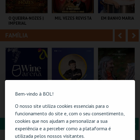
i
n
o
t
O QUEBRA-NOZES |
MIL VEZES REVISTA
EM BANHO MARIA
IMPERIAL
r
e
HERITAGE BALLET |
CLASSIC STAGE
FAMÍLIA
A
S
COLISEU DE LISBOA
TEATRO POLITEAMA
C CULTURAL
ANTÓNIO ALEIXO
n
e
t
g
MAIS INFO
MAIS INFO
MAIS INFO
e
u
COMPRAR
COMPRAR
COMPRAR
r
i
i
n
Bem-vindo à BOL!
o
t
O nosso site utiliza cookies essenciais para o
WINE ARENA 2026 |
21-AGOSTO |
FLORESTA MÁGICA
PASSE 2 DIAS
FATACIL"26
funcionamento do site e, com o seu consentimento,
r
e
cookies que nos ajudam a personalizar a sua
FORMAÇÃO & EDUCAÇÃO
A
S
PÓVOA ARENA.
PARQ. FEIRAS E
SANTA MARIA DA
experiência e a perceber como a plataforma é
EXPOSIÇÕES
FEIRA
n
e
utilizada pelos nossos visitantes.