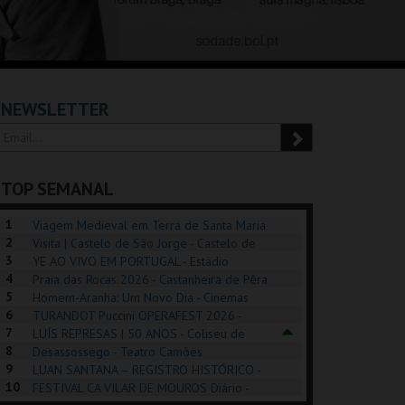
NEWSLETTER
TOP SEMANAL
1
Viagem Medieval em Terra de Santa Maria
2
2026 - Santa Maria da Feira
Visita | Castelo de São Jorge - Castelo de
3
São Jorge
YE AO VIVO EM PORTUGAL - Estádio
4
Algarve
Praia das Rocas 2026 - Castanheira de Pêra
5
Homem-Aranha: Um Novo Dia - Cinemas
6
Cinemax Penafiel
TURANDOT Puccini OPERAFEST 2026 -
POSIÇÕES |
SHREK, O MUSICAL
PÉROLA – MELHOR
7
Convento da Cartuxa
LUÍS REPRESAS | 50 ANOS - Coliseu de
HIBITIONS 2026
DE MIM
8
Lisboa
Desassossego - Teatro Camões
9
LUAN SANTANA – REGISTRO HISTÓRICO -
SEU DO ORIENTE.
TAGUSPARK
CASINO ESTORIL
TAG
10
Estádio da Luz
FESTIVAL CA VILAR DE MOUROS Diário -