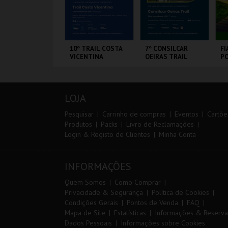
IA 29
10º TRAIL COSTA
7º CONSILCAR
FI
NTERNATIONAL
VICENTINA
OEIRAS TRAIL
PO
ASTERS FUTSAL
3 
026 - SPORTING
P VS PALMA
ORTIMÃO ARENA
SANTIAGO DO
FÁBRICA DA
CI
UTSAL
CACÉM E SINES
PÓLVORA
L
LOJA
MAIS INFO
MAIS INFO
MAIS INFO
Pesquisar
Carrinho de compras
Eventos
Cartõe
Produtos
Packs
Livro de Reclamações
Login & Registo de Clientes
Minha Conta
COMPRAR
INSCREVER
INSCREVER
INFORMAÇÕES
Quem Somos
Como Comprar
Privacidade & Segurança
Política de Cookies
Condições Gerais
Pontos de Venda
FAQ
Mapa de Site
Estatísticas
Informações & Reserva
Dados Pessoais
Informações sobre Cookies