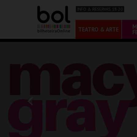
INFO & RESERVAS 18 20
M
TEATRO & ARTE
F