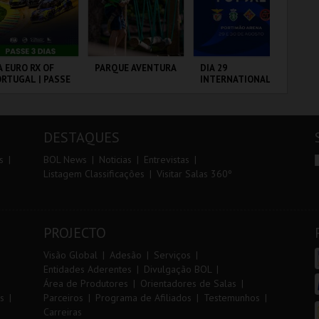
r
i
i
n
o
t
A EURO RX OF
PARQUE AVENTURA
DIA 29
FI
RTUGAL | PASSE
INTERNATIONAL
PO
r
e
DIAS
MASTERS FUTSAL
VIP
2026 - SL BENFICA
VS FC JIMBEE CAR
RCUITO DE
PARQUE
PORTIMÃO ARENA
CI
OUSADA
ORNITOLÓGICO
LO
DESTAQUES
MAIS INFO
MAIS INFO
MAIS INFO
s
BOL News
Noticias
Entrevistas
Listagem Classificações
Visitar Salas 360º
COMPRAR
COMPRAR
COMPRAR
PROJECTO
Visão Global
Adesão
Serviços
Entidades Aderentes
Divulgação BOL
Área de Produtores
Orientadores de Salas
s
Parceiros
Programa de Afiliados
Testemunhos
Carreiras