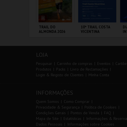
IA EURO RX OF
TRAIL DO
10º TRAIL COSTA
DI
ORTUGAL | PASSE
ALMONDA 2026
VICENTINA
I
IP 2 DIAS
M
20
CP
IRCUITO DE
SERRA DE AIRE
SANTIAGO DO
PO
F
OUSADA
CACÉM E SINES
LOJA
MAIS INFO
MAIS INFO
MAIS INFO
Pesquisar
Carrinho de compras
Eventos
Cartõe
Produtos
Packs
Livro de Reclamações
Login & Registo de Clientes
Minha Conta
COMPRAR
INSCREVER
INSCREVER
INFORMAÇÕES
Quem Somos
Como Comprar
Privacidade & Segurança
Política de Cookies
Condições Gerais
Pontos de Venda
FAQ
Mapa de Site
Estatísticas
Informações & Reserva
Dados Pessoais
Informações sobre Cookies