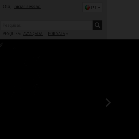
Olá,
iniciar sessão
PT
PESQUISA:
AVANÇADA
POR SALA
DISTRITO
SALA