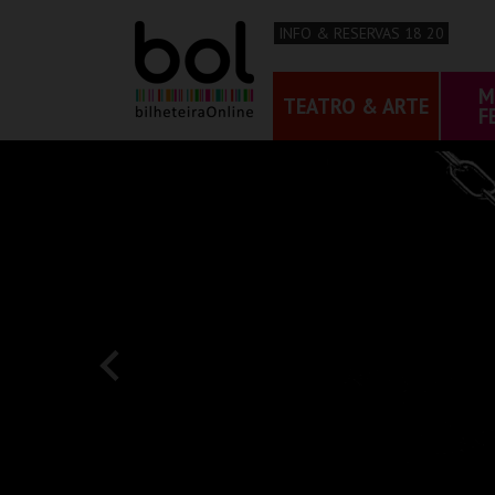
INFO & RESERVAS 18 20
M
TEATRO & ARTE
F