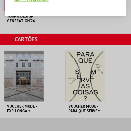
YOUNG DESIGN
GENERATION’26
MUDE
CARTÕES
MAIS INFO
COMPRAR
VOUCHER MUDE -
VOUCHER MUDE -
EXP. LONGA +
PARA QUE SERVEM
TEMPORÁRIA
AS COISAS?
MUDE
MUDE
PREÇO INTEIRO
PREÇO INTEIRO