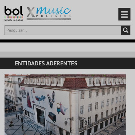
Olá,
iniciar sessão
PT
0
CARRINHO
ENTIDADES ADERENTES
EVENTOS
CARTÕES
PRODUTOS