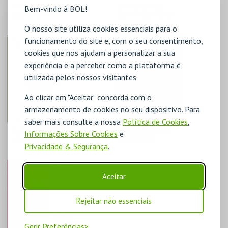
"ICONOGRAFIA DA
EXPOSIÇÃO DE
Bem-vindo à BOL!
LIBERDADE"
LONGA DURAÇÃO +
TEMPORÁRIAS
O nosso site utiliza cookies essenciais para o
funcionamento do site e, com o seu consentimento,
MUDE
MUDE
cookies que nos ajudam a personalizar a sua
experiência e a perceber como a plataforma é
MAIS INFO
MAIS INFO
utilizada pelos nossos visitantes.
COMPRAR
COMPRAR
Ao clicar em "Aceitar" concorda com o
armazenamento de cookies no seu dispositivo. Para
saber mais consulte a nossa
Política de Cookies
,
PARA QUE SERVEM
VER E LER PAULO
Informações Sobre Cookies
e
AS COISAS?
DE CANTOS
Privacidade & Segurança
.
MUDE
MUDE
Aceitar
MAIS INFO
MAIS INFO
Rejeitar não essenciais
COMPRAR
COMPRAR
Gerir Preferências