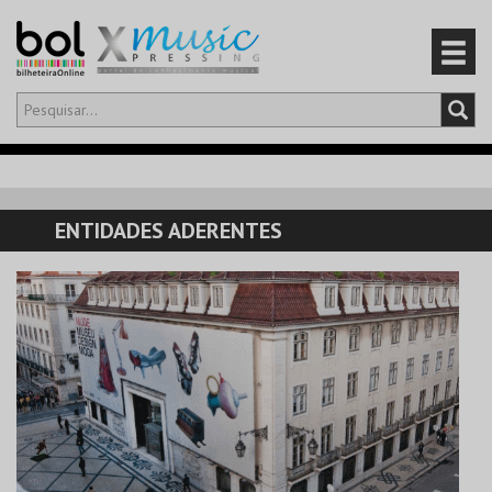
Olá,
iniciar sessão
PT
0
CARRINHO
ENTIDADES ADERENTES
EVENTOS
CARTÕES
PRODUTOS