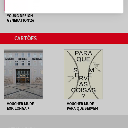
YOUNG DESIGN
GENERATION’26
MUDE
CARTÕES
MAIS INFO
COMPRAR
VOUCHER MUDE -
VOUCHER MUDE -
EXP. LONGA +
PARA QUE SERVEM
TEMPORÁRIA
AS COISAS?
MUDE
MUDE
PREÇO INTEIRO
PREÇO INTEIRO