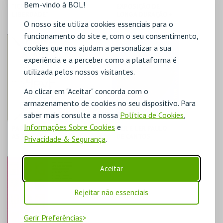
Bem-vindo à BOL!
"ICONOGRAFIA DA
EXPOSIÇÃO DE
LIBERDADE"
LONGA DURAÇÃO +
TEMPORÁRIAS
O nosso site utiliza cookies essenciais para o
funcionamento do site e, com o seu consentimento,
MUDE
MUDE
cookies que nos ajudam a personalizar a sua
experiência e a perceber como a plataforma é
MAIS INFO
MAIS INFO
utilizada pelos nossos visitantes.
Ao clicar em "Aceitar" concorda com o
COMPRAR
COMPRAR
armazenamento de cookies no seu dispositivo. Para
saber mais consulte a nossa
Política de Cookies
,
Informações Sobre Cookies
e
PARA QUE SERVEM
VER E LER PAULO
AS COISAS?
DE CANTOS
Privacidade & Segurança
.
MUDE
MUDE
Aceitar
MAIS INFO
MAIS INFO
Rejeitar não essenciais
COMPRAR
COMPRAR
Gerir Preferências