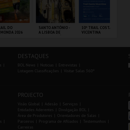
r
i
i
n
o
t
AIL DO
SANTO ANTÓNIO -
10º TRAIL COSTA
7º
LMONDA 2026
A LISBOA DE
VICENTINA
OE
r
e
SANTO ANTÓNIO -
PERCURSO
RRA DE AIRE
ML - SANTO
SANTIAGO DO
FÁ
ANTÓNIO
CACÉM E SINES
PÓ
DESTAQUES
MAIS INFO
MAIS INFO
MAIS INFO
s
BOL News
Noticias
Entrevistas
Listagem Classificações
Visitar Salas 360º
INSCREVER
COMPRAR
INSCREVER
PROJECTO
Visão Global
Adesão
Serviços
Entidades Aderentes
Divulgação BOL
Área de Produtores
Orientadores de Salas
s
Parceiros
Programa de Afiliados
Testemunhos
Carreiras