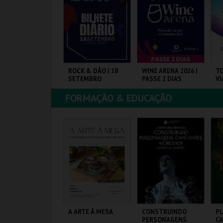
COMPRAR
COMPRAR
COMPRAR
INDERELA - O
ROCK & DÃO | 18
WINE ARENA 2026 |
TO
USICAL
SETEMBRO
PASSE 2 DIAS
V
DA
FORMAÇÃO & EDUCAÇÃO
UROPARQUE
VISEU
PÓVOA ARENA.
CO
MAIS INFO
MAIS INFO
MAIS INFO
COMPRAR
COMPRAR
COMPRAR
AÚDE EM PALCO -
A ARTE À MESA
CONSTRUINDO
P
IÊNCIA E
PERSONAGENS
CA