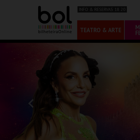
INFO & RESERVAS 18 20
M
TEATRO & ARTE
F