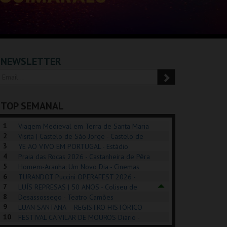
NEWSLETTER
TOP SEMANAL
1
Viagem Medieval em Terra de Santa Maria
2
2026 - Santa Maria da Feira
Visita | Castelo de São Jorge - Castelo de
3
São Jorge
YE AO VIVO EM PORTUGAL - Estádio
4
Algarve
Praia das Rocas 2026 - Castanheira de Pêra
5
Homem-Aranha: Um Novo Dia - Cinemas
6
Cinemax Penafiel
TURANDOT Puccini OPERAFEST 2026 -
REK, O MUSICAL
EXPOSIÇÕES |
PIZZA MAN OEIRAS
PÉR
7
Convento da Cartuxa
LUÍS REPRESAS | 50 ANOS - Coliseu de
EXHIBITIONS 2026
DE 
8
Lisboa
Desassossego - Teatro Camões
9
LUAN SANTANA – REGISTRO HISTÓRICO -
GUSPARK
MUSEU DO ORIENTE.
TAGUSPARK
CAS
10
Estádio da Luz
FESTIVAL CA VILAR DE MOUROS Diário -