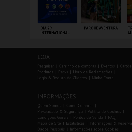
IA 29
DIA 29
PARQUE AVENTURA
TR
NTERNATIONAL
INTERNATIONAL
A
ASTERS FUTSAL
MASTERS FUTSAL
026 - SPORTING
2026 - SL BENFICA
P VS PALMA
VS FC JIMBEE CAR
ORTIMÃO ARENA
PORTIMÃO ARENA
PARQUE
SE
UTSAL
ORNITOLÓGICO
LOJA
MAIS INFO
MAIS INFO
MAIS INFO
Pesquisar
Carrinho de compras
Eventos
Cartõe
Produtos
Packs
Livro de Reclamações
Login & Registo de Clientes
Minha Conta
COMPRAR
COMPRAR
COMPRAR
INFORMAÇÕES
Quem Somos
Como Comprar
Privacidade & Segurança
Política de Cookies
Condições Gerais
Pontos de Venda
FAQ
Mapa de Site
Estatísticas
Informações & Reserva
Dados Pessoais
Informações sobre Cookies