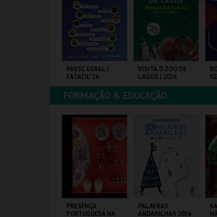
COMPRAR
COMPRAR
COMPRAR
ICHOLÉ
PASSE GERAL |
VISITA O ZOO DE
RO
FATACIL"26
LAGOS | 2026
S
FORMAÇÃO & EDUCAÇÃO
OUTIQUE DA
PARQ. FEIRAS E
ZOO DE LAGOS
VI
ULTURA
EXPOSIÇÕES
MAIS INFO
MAIS INFO
MAIS INFO
COMPRAR
COMPRAR
COMPRAR
ANÇA EM ADULTO
PRESENÇA
PALAVRAS
SA
UMMER
PORTUGUESA NA
ANDARILHAS 2026
HÁ