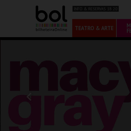
INFO & RESERVAS 18 20
M
TEATRO & ARTE
F