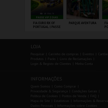
º CONSILCAR
FIA EURO RX OF
PARQUE AVENTURA
FI
EIRAS TRAIL
PORTUGAL | PASSE
PO
VIP 2 DIAS
3 
ÁBRICA DA
CIRCUITO DE
PARQUE
CI
ÓLVORA
LOUSADA
ORNITOLÓGICO
L
LOJA
MAIS INFO
MAIS INFO
MAIS INFO
Pesquisar
Carrinho de compras
Eventos
Cartõe
Produtos
Packs
Livro de Reclamações
Login & Registo de Clientes
Minha Conta
INSCREVER
COMPRAR
COMPRAR
INFORMAÇÕES
Quem Somos
Como Comprar
Privacidade & Segurança
Condições Gerais
Política de Cookies
Pontos de Venda
FAQ
Mapa de Site
Estatísticas
Informações & Reserva
Dados Pessoais
Informações sobre Cookies