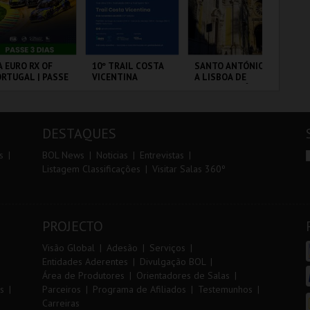
r
i
i
n
o
t
A EURO RX OF
10º TRAIL COSTA
SANTO ANTÓNIO -
DIA
RTUGAL | PASSE
VICENTINA
A LISBOA DE
IN
r
e
DIAS
SANTO ANTÓNIO -
MA
PERCURSO
20
CP
RCUITO DE
SANTIAGO DO
ML - SANTO
PO
FU
OUSADA
CACÉM E SINES
ANTÓNIO
DESTAQUES
MAIS INFO
MAIS INFO
MAIS INFO
s
BOL News
Noticias
Entrevistas
Listagem Classificações
Visitar Salas 360º
COMPRAR
INSCREVER
COMPRAR
PROJECTO
Visão Global
Adesão
Serviços
Entidades Aderentes
Divulgação BOL
Área de Produtores
Orientadores de Salas
s
Parceiros
Programa de Afiliados
Testemunhos
Carreiras