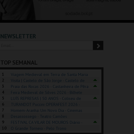
NEWSLETTER
TOP SEMANAL
1
Viagem Medieval em Terra de Santa Maria
2
2026 - Santa Maria da Feira
Visita | Castelo de São Jorge - Castelo de
3
São Jorge
Praia das Rocas 2026 - Castanheira de Pêra
4
Feira Medieval de Silves 2026 - Bilhete
5
Diário - Centro Histórico Silves
LUÍS REPRESAS | 50 ANOS - Coliseu de
6
Lisboa
TURANDOT Puccini OPERAFEST 2026 -
POSIÇÕES |
SHREK, O MUSICAL
PIZZA MAN OEIRAS
PÉR
7
Convento da Cartuxa
Homem-Aranha: Um Novo Dia - Cinemas
HIBITIONS 2026
DE 
8
Cinemax Penafiel
Desassossego - Teatro Camões
9
FESTIVAL CA VILAR DE MOUROS Diário -
SEU DO ORIENTE.
TAGUSPARK
TAGUSPARK
CAS
10
Vilar de Mouros
O Grande Torneio - Pelo Trono