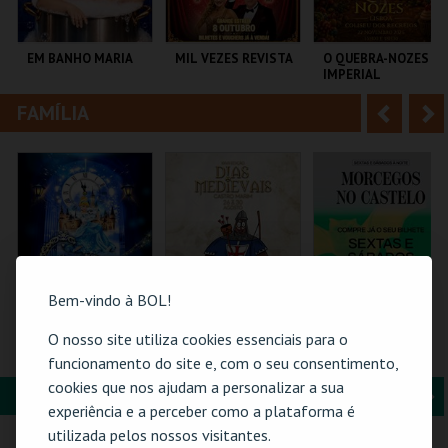
i
n
o
t
EM BANHO MARIA
MIL VEZES REVISTA
O QUEBRA-NOZES |
IMPERIAL
r
e
HERITAGE BALLET |
CLASSIC STAGE
FAMÍLIA
A
S
C CULTURAL
TEATRO POLITEAMA
COLISEU DE LISBOA
ANTÓNIO ALEIXO
n
e
t
g
MAIS INFO
MAIS INFO
MAIS INFO
e
u
COMPRAR
COMPRAR
COMPRAR
r
i
i
n
Bem-vindo à BOL!
o
t
O nosso site utiliza cookies essenciais para o
CINDERELA - O
BILHETE
MORCEGOS NO
MUSICAL
COMPLETO- INCLUI
CASTELO
funcionamento do site e, com o seu consentimento,
r
e
CASTELO | DIAS
cookies que nos ajudam a personalizar a sua
MEDIEVAIS EM
FORMAÇÃO & EDUCAÇÃO
A
S
CASTRO MARIM
EUROPARQUE
VILA DE CASTRO
CASTELO DE SÃO
experiência e a perceber como a plataforma é
2026
MARIM
JORGE
n
e
utilizada pelos nossos visitantes.