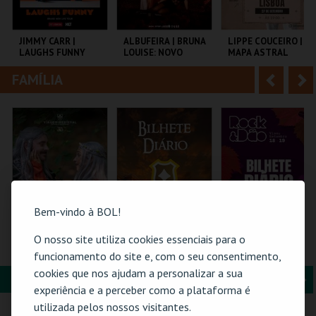
i
n
o
t
JIMMY CARR |
ALBUFEIRA | BRUNA
LIPPE COUCEIRO |
LAUGHS FUNNY
LOUISE: NOVO
MAPA ASTRAL
r
e
SHOW
FAMÍLIA
A
S
COLISEU DE LISBOA
CENTRO
LISBOA COMEDY
C.MARRIOTT
CLUB
n
e
ALGARVE
t
g
MAIS INFO
MAIS INFO
MAIS INFO
e
u
COMPRAR
COMPRAR
COMPRAR
r
i
i
n
Bem-vindo à BOL!
o
t
O nosso site utiliza cookies essenciais para o
FLORESTA MÁGICA
FEIRA MEDIEVAL DE
ROCK & DÃO | 19
SILVES 2026 -
SETEMBRO
funcionamento do site e, com o seu consentimento,
r
e
BILHETE DIÁRIO
cookies que nos ajudam a personalizar a sua
FORMAÇÃO & EDUCAÇÃO
A
S
SANTA MARIA DA
CENTRO HISTÓRICO
VISEU
experiência e a perceber como a plataforma é
FEIRA
SILVES
n
e
utilizada pelos nossos visitantes.