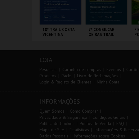
IA EURO RX OF
10º TRAIL COSTA
7º CONSILCAR
FI
ORTUGAL | PASSE
VICENTINA
OEIRAS TRAIL
PO
 DIAS
VI
IRCUITO DE
SANTIAGO DO
FÁBRICA DA
CI
OUSADA
CACÉM E SINES
PÓLVORA
L
LOJA
MAIS INFO
MAIS INFO
MAIS INFO
Pesquisar
Carrinho de compras
Eventos
Cartõe
Produtos
Packs
Livro de Reclamações
Login & Registo de Clientes
Minha Conta
COMPRAR
INSCREVER
INSCREVER
INFORMAÇÕES
Quem Somos
Como Comprar
Privacidade & Segurança
Condições Gerais
Política de Cookies
Pontos de Venda
FAQ
Mapa de Site
Estatísticas
Informações & Reserva
Dados Pessoais
Informações sobre Cookies