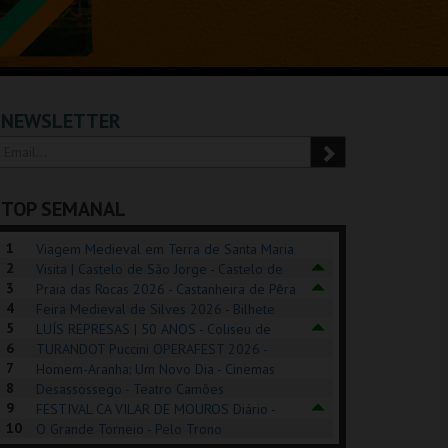
NEWSLETTER
TOP SEMANAL
1
Viagem Medieval em Terra de Santa Maria
2
2026 - Santa Maria da Feira
Visita | Castelo de São Jorge - Castelo de
3
São Jorge
Praia das Rocas 2026 - Castanheira de Pêra
4
Feira Medieval de Silves 2026 - Bilhete
5
Diário - Centro Histórico Silves
LUÍS REPRESAS | 50 ANOS - Coliseu de
6
Lisboa
TURANDOT Puccini OPERAFEST 2026 -
REK, O MUSICAL
EXPOSIÇÕES |
PIZZA MAN OEIRAS
PÉR
7
Convento da Cartuxa
Homem-Aranha: Um Novo Dia - Cinemas
EXHIBITIONS 2026
DE 
8
Cinemax Penafiel
Desassossego - Teatro Camões
9
FESTIVAL CA VILAR DE MOUROS Diário -
GUSPARK
MUSEU DO ORIENTE.
TAGUSPARK
CAS
10
Vilar de Mouros
O Grande Torneio - Pelo Trono