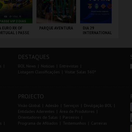
r
i
i
n
o
t
A EURO RX OF
PARQUE AVENTURA
DIA 29
TR
RTUGAL | PASSE
INTERNATIONAL
AL
r
e
P 2 DIAS
MASTERS FUTSAL
2026 - SL BENFICA
VS FC JIMBEE CAR
RCUITO DE
PARQUE
PORTIMÃO ARENA
SE
OUSADA
ORNITOLÓGICO
DESTAQUES
MAIS INFO
MAIS INFO
MAIS INFO
s
BOL News
Noticias
Entrevistas
Listagem Classificações
Visitar Salas 360º
COMPRAR
COMPRAR
COMPRAR
PROJECTO
Visão Global
Adesão
Serviços
Divulgação BOL
Entidades Aderentes
Área de Produtores
Orientadores de Salas
Parceiros
s
Programa de Afiliados
Testemunhos
Carreiras