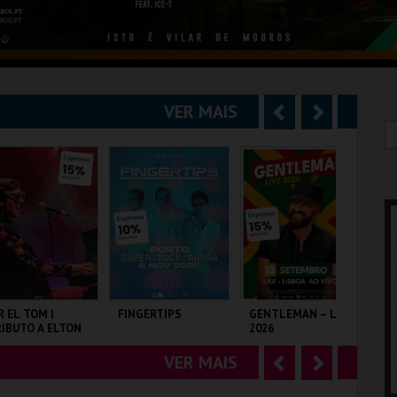
VER MAIS
A
S
n
e
t
g
e
u
r
i
i
n
o
t
R EL TOM |
FINGERTIPS
GENTLEMAN – LIVE
SH
IBUTO A ELTON
2026
r
e
OHN
VER MAIS
A
S
LISEU DE LISBOA
SUPER BOCK ARENA
LAV
TA
n
e