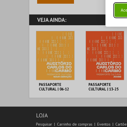
Ace
VEJA AINDA:
PASSAPORTE
PASSAPORTE
CULTURAL | 06-12
CULTURAL | 13-25
ANOS
ANOS
MUNICÍPIO DE
MUNICÍPIO DE
LAGOA
LAGOA
06-12 ANOS
13-25 ANOS
LOJA
MAIS INFO
MAIS INFO
Pesquisar
Carrinho de compras
Eventos
Cartõe