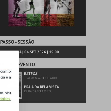
PASSO
- SESSÃO
SEXTA-FEIRA | 04 SET 2026 | 19:00
PASSO
- EVENTO
, com o
BÁTEGA
cia e a
TEATRO & ARTE | TEATRO
PRAIA DA BELA VISTA
PRAIA DA BELA VISTA
no seu
Cookies
,