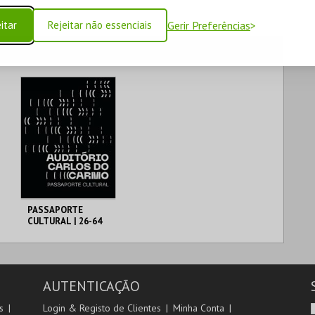
itar
Rejeitar não essenciais
Gerir Preferências
PASSAPORTE
CULTURAL | 26-64
ANOS
MUNICÍPIO DE
LAGOA
26-64 ANOS
AUTENTICAÇÃO
MAIS INFO
s
Login & Registo de Clientes
Minha Conta