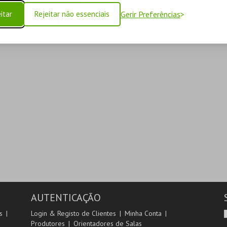
itar
Rejeitar não essenciais
Gerir Preferências
PASSAPORTE
CULTURAL | 26-64
ANOS
MUNICÍPIO DE
LAGOA
26-64 ANOS
MAIS INFO
COMPRAR
AUTENTICAÇÃO
s
Login & Registo de Clientes
Minha Conta
Produtores
Orientadores de Salas