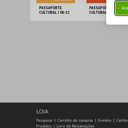
Ace
PASSAPORTE
PASSAPORTE
CULTURAL | 06-12
CULTURAL | 13-25
ANOS
ANOS
MUNICÍPIO DE
MUNICÍPIO DE
LAGOA
LAGOA
06-12 ANOS
13-25 ANOS
MAIS INFO
MAIS INFO
COMPRAR
COMPRAR
LOJA
Pesquisar
Carrinho de compras
Eventos
Cartõe
Produtos
Livro de Reclamações