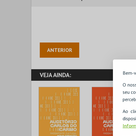
ANTERIOR
Bem-v
VEJA AINDA:
O noss
seu co
perceb
Ao cl
disp
Inform