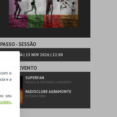
PASSO
- SESSÃO
SEXTA-FEIRA | 13 NOV 2026 | 22:00
PASSO
- EVENTO
, com o
SUPERFAN
cia e a
MÚSICA & FESTIVAIS | CONCERTO
RADIOCLUBE AGRAMONTE
no seu
ESTÚDIO ZERO
Cookies
,