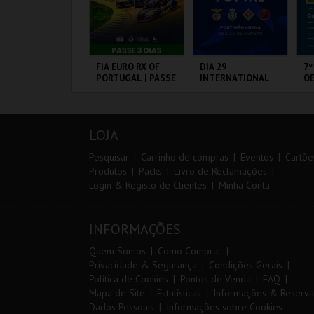
ANTO ANTÓNIO -
FIA EURO RX OF
DIA 29
7º
 LISBOA DE
PORTUGAL | PASSE
INTERNATIONAL
OE
ANTO ANTÓNIO -
3 DIAS
MASTERS FUTSAL
ERCURSO
2026 - SPORTING
CP VS PALMA
L - SANTO
CIRCUITO DE
PORTIMÃO ARENA
FÁ
FUTSAL
NTÓNIO
LOUSADA
PÓ
LOJA
MAIS INFO
MAIS INFO
MAIS INFO
Pesquisar
Carrinho de compras
Eventos
Cartõe
Produtos
Packs
Livro de Reclamações
Login & Registo de Clientes
Minha Conta
COMPRAR
COMPRAR
COMPRAR
INFORMAÇÕES
Quem Somos
Como Comprar
Privacidade & Segurança
Condições Gerais
Política de Cookies
Pontos de Venda
FAQ
Mapa de Site
Estatísticas
Informações & Reserva
Dados Pessoais
Informações sobre Cookies