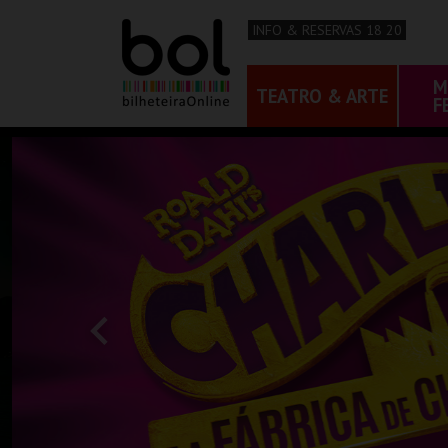
INFO & RESERVAS 18 20
M
TEATRO & ARTE
F