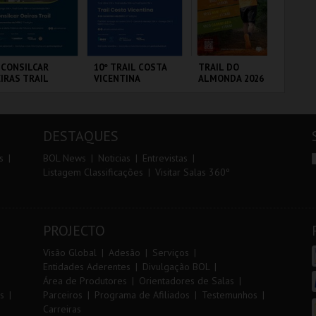
r
i
i
n
o
t
 CONSILCAR
10º TRAIL COSTA
TRAIL DO
FI
IRAS TRAIL
VICENTINA
ALMONDA 2026
PO
r
e
VIP
BRICA DA
SANTIAGO DO
SERRA DE AIRE
CI
LVORA
CACÉM E SINES
LO
DESTAQUES
MAIS INFO
MAIS INFO
MAIS INFO
s
BOL News
Noticias
Entrevistas
Listagem Classificações
Visitar Salas 360º
INSCREVER
INSCREVER
INSCREVER
PROJECTO
Visão Global
Adesão
Serviços
Entidades Aderentes
Divulgação BOL
Área de Produtores
Orientadores de Salas
s
Parceiros
Programa de Afiliados
Testemunhos
Carreiras