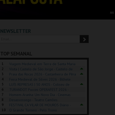
NEWSLETTER
TOP SEMANAL
1
Viagem Medieval em Terra de Santa Maria
2
2026 - Santa Maria da Feira
Visita | Castelo de São Jorge - Castelo de
3
São Jorge
Praia das Rocas 2026 - Castanheira de Pêra
4
Feira Medieval de Silves 2026 - Bilhete
5
Diário - Centro Histórico Silves
LUÍS REPRESAS | 50 ANOS - Coliseu de
6
Lisboa
TURANDOT Puccini OPERAFEST 2026 -
POSIÇÕES |
SHREK, O MUSICAL
PÉROLA – MELHOR
7
Convento da Cartuxa
Homem-Aranha: Um Novo Dia - Cinemas
HIBITIONS 2026
DE MIM
8
Cinemax Penafiel
Desassossego - Teatro Camões
9
FESTIVAL CA VILAR DE MOUROS Diário -
SEU DO ORIENTE.
TAGUSPARK
CASINO ESTORIL
TAG
10
Vilar de Mouros
O Grande Torneio - Pelo Trono