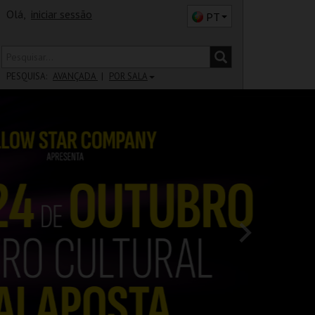
Olá,
iniciar sessão
PT
PESQUISA:
AVANÇADA
POR SALA
DISTRITO
SALA