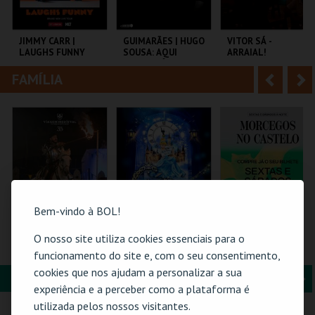
i
n
o
t
JIMMY CARR |
GUIMARÃES | HUGO
VITOR SÁ -
LAUGHS FUNNY
SOUSA: AQUI
ARRAIAL!
r
e
ENTRE NÓS
FAMÍLIA
A
S
COLISEU DE LISBOA
SÃO MAMEDE CAE
CENTRO CULTURAL
PAREDES.
n
e
t
g
MAIS INFO
MAIS INFO
MAIS INFO
e
u
COMPRAR
COMPRAR
COMPRAR
r
i
i
n
Bem-vindo à BOL!
o
t
O nosso site utiliza cookies essenciais para o
O GRANDE
CINDERELA - O
MORCEGOS NO
TORNEIO - PELO
MUSICAL
CASTELO
funcionamento do site e, com o seu consentimento,
r
e
TRONO
cookies que nos ajudam a personalizar a sua
PORTUCALENSE
FORMAÇÃO & EDUCAÇÃO
A
S
SANTA MARIA DA
EUROPARQUE
CASTELO DE SÃO
experiência e a perceber como a plataforma é
FEIRA
JORGE
n
e
utilizada pelos nossos visitantes.