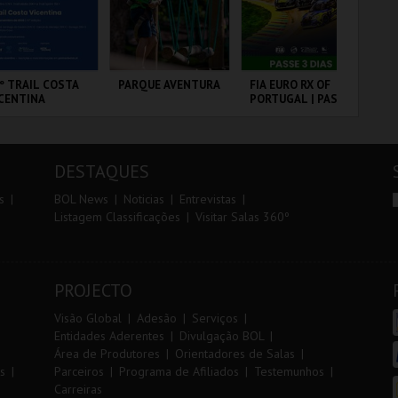
r
i
i
n
o
t
º TRAIL COSTA
PARQUE AVENTURA
FIA EURO RX OF
TR
CENTINA
PORTUGAL | PASSE
AL
r
e
3 DIAS
ANTIAGO DO
PARQUE
CIRCUITO DE
SE
CÉM E SINES
ORNITOLÓGICO
LOUSADA
DESTAQUES
MAIS INFO
MAIS INFO
MAIS INFO
s
BOL News
Noticias
Entrevistas
Listagem Classificações
Visitar Salas 360º
INSCREVER
COMPRAR
COMPRAR
PROJECTO
Visão Global
Adesão
Serviços
Entidades Aderentes
Divulgação BOL
Área de Produtores
Orientadores de Salas
s
Parceiros
Programa de Afiliados
Testemunhos
Carreiras