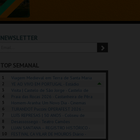
NEWSLETTER
TOP SEMANAL
1
Viagem Medieval em Terra de Santa Maria
2
2026 - Santa Maria da Feira
YE AO VIVO EM PORTUGAL - Estádio
3
Algarve
Visita | Castelo de São Jorge - Castelo de
4
São Jorge
Praia das Rocas 2026 - Castanheira de Pêra
5
Homem-Aranha: Um Novo Dia - Cinemas
6
Cinemax Penafiel
TURANDOT Puccini OPERAFEST 2026 -
POSIÇÕES |
SHREK, O MUSICAL
PIZZA MAN OEIRAS
PÉR
7
Convento da Cartuxa
LUÍS REPRESAS | 50 ANOS - Coliseu de
HIBITIONS 2026
DE 
8
Lisboa
Desassossego - Teatro Camões
9
LUAN SANTANA – REGISTRO HISTÓRICO -
SEU DO ORIENTE.
TAGUSPARK
TAGUSPARK
CAS
10
Estádio da Luz
FESTIVAL CA VILAR DE MOUROS Diário -