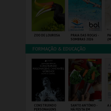
COMPRAR
COMPRAR
COMPRAR
1ª FEIRA DE
ZOO DE LOUROSA
PRAIA DAS ROCAS -
PA
RTESANATO DO
SOMBRAS 2026
(M
STORIL
CA
ME
FORMAÇÃO & EDUCAÇÃO
C
IARTIL
PARQUE
PRAIA DAS ROCAS
VI
20
ORNITOLÓGICO
M
MAIS INFO
MAIS INFO
MAIS INFO
COMPRAR
COMPRAR
COMPRAR
RESENÇA
CONSTRUINDO
SANTO ANTÓNIO -
A 
ORTUGUESA NA
PERSONAGENS
HÁ FESTA EM