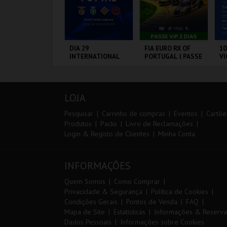
IA 29
DIA 29
FIA EURO RX OF
10
NTERNATIONAL
INTERNATIONAL
PORTUGAL | PASSE
VI
ASTERS FUTSAL
MASTERS FUTSAL
VIP 2 DIAS
026 - SPORTING
2026 - SL BENFICA
P VS PALMA
VS FC JIMBEE CAR
ORTIMÃO ARENA
PORTIMÃO ARENA
CIRCUITO DE
S
UTSAL
LOUSADA
CA
LOJA
MAIS INFO
MAIS INFO
MAIS INFO
Pesquisar
Carrinho de compras
Eventos
Cartõe
Produtos
Packs
Livro de Reclamações
Login & Registo de Clientes
Minha Conta
COMPRAR
COMPRAR
COMPRAR
INFORMAÇÕES
Quem Somos
Como Comprar
Privacidade & Segurança
Política de Cookies
Condições Gerais
Pontos de Venda
FAQ
Mapa de Site
Estatísticas
Informações & Reserva
Dados Pessoais
Informações sobre Cookies