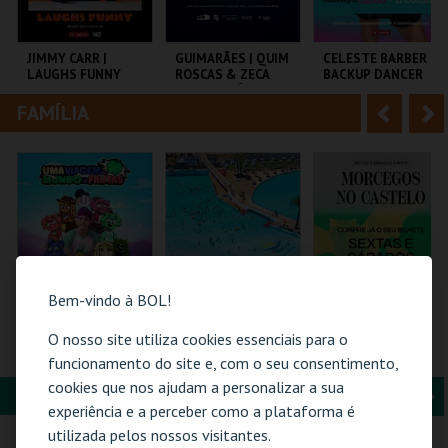
i
n
o
t
JIMMY CARR |
GUIMARÃES | QUIM
CELESTE BARBER –
LAUGHS FUNNY
ROSCAS & ZECA
BACKUP DANCER
r
e
ESTACIONÂNCIO
FAMÍLIA
A
S
COLISEU DE LISBOA
MULTIUSOS DE
AULA MAGNA
GUIMARÃES
n
e
t
g
MAIS INFO
MAIS INFO
MAIS INFO
e
u
COMPRAR
COMPRAR
COMPRAR
r
i
i
n
Bem-vindo à BOL!
o
t
O nosso site utiliza cookies essenciais para o
TORAJO | UMA
PRAIA DAS ROCAS -
MORCEGOS NO
VIAGEM AO MUNDO
SOMBRAS 2026
CASTELO
funcionamento do site e, com o seu consentimento,
r
e
DAS FRUTAS
cookies que nos ajudam a personalizar a sua
FORMAÇÃO & EDUCAÇÃO
A
S
COLISEU DE LISBOA
PRAIA DAS ROCAS
CASTELO DE SÃO
experiência e a perceber como a plataforma é
JORGE
n
e
utilizada pelos nossos visitantes.