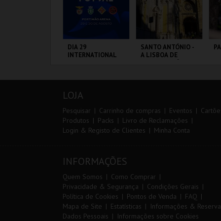
IA EURO RX OF
DIA 29
SANTO ANTÓNIO -
P
ORTUGAL | PASSE
INTERNATIONAL
A LISBOA DE
IP 2 DIAS
MASTERS FUTSAL
SANTO ANTÓNIO -
2026 - SPORTING
PERCURSO
CP VS PALMA
IRCUITO DE
PORTIMÃO ARENA
ML - SANTO
PA
FUTSAL
OUSADA
ANTÓNIO
OR
LOJA
MAIS INFO
MAIS INFO
MAIS INFO
Pesquisar
Carrinho de compras
Eventos
Cartõe
Produtos
Packs
Livro de Reclamações
Login & Registo de Clientes
Minha Conta
COMPRAR
COMPRAR
COMPRAR
INFORMAÇÕES
Quem Somos
Como Comprar
Privacidade & Segurança
Condições Gerais
Política de Cookies
Pontos de Venda
FAQ
Mapa de Site
Estatísticas
Informações & Reserva
Dados Pessoais
Informações sobre Cookies