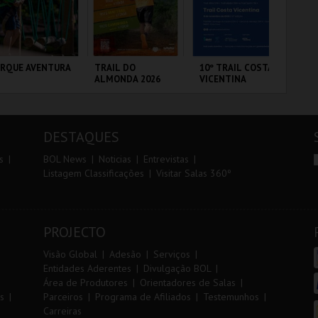
r
i
i
n
o
t
ARQUE AVENTURA
TRAIL DO
10º TRAIL COSTA
7º
ALMONDA 2026
VICENTINA
OE
r
e
RQUE
SERRA DE AIRE
SANTIAGO DO
FÁ
NITOLÓGICO
CACÉM E SINES
PÓ
DESTAQUES
MAIS INFO
MAIS INFO
MAIS INFO
s
BOL News
Noticias
Entrevistas
Listagem Classificações
Visitar Salas 360º
COMPRAR
INSCREVER
INSCREVER
PROJECTO
Visão Global
Adesão
Serviços
Entidades Aderentes
Divulgação BOL
Área de Produtores
Orientadores de Salas
s
Parceiros
Programa de Afiliados
Testemunhos
Carreiras