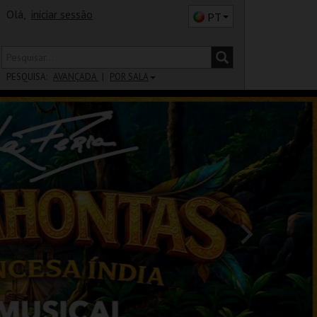
Olá,
iniciar sessão
PT
PESQUISA:
AVANÇADA
POR SALA
DISTRITO
SALA