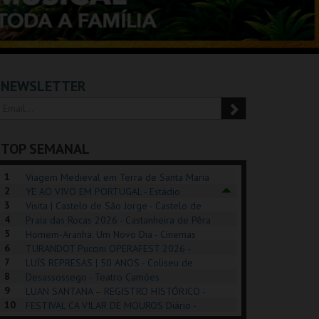
NEWSLETTER
TOP SEMANAL
1
Viagem Medieval em Terra de Santa Maria
2
2026 - Santa Maria da Feira
YE AO VIVO EM PORTUGAL - Estádio
3
Algarve
Visita | Castelo de São Jorge - Castelo de
4
São Jorge
Praia das Rocas 2026 - Castanheira de Pêra
5
Homem-Aranha: Um Novo Dia - Cinemas
6
Cinemax Penafiel
TURANDOT Puccini OPERAFEST 2026 -
REK, O MUSICAL
EXPOSIÇÕES |
PÉROLA – MELHOR
7
Convento da Cartuxa
LUÍS REPRESAS | 50 ANOS - Coliseu de
EXHIBITIONS 2026
DE MIM
8
Lisboa
Desassossego - Teatro Camões
9
LUAN SANTANA – REGISTRO HISTÓRICO -
GUSPARK
MUSEU DO ORIENTE.
CASINO ESTORIL
TAG
10
Estádio da Luz
FESTIVAL CA VILAR DE MOUROS Diário -