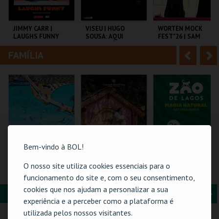
i
n
o
t
JIMMY CARR |
VISEU | HUGO
WORTEN MOCK
LAUGHS FUNNY
SOUSA: AQUI
FEST"26 | SAM
r
e
ENTRE NÓS
MORRIL
FAMÍLIA
A
S
COLISEU DE LISBOA
EXPOCENTER VISEU
CINEMA SÃO JORGE .
n
e
t
g
MAIS INFO
MAIS INFO
MAIS INFO
e
u
COMPRAR
COMPRAR
COMPRAR
r
i
i
n
Bem-vindo à BOL!
o
t
O nosso site utiliza cookies essenciais para o
PRAIA DAS ROCAS -
ERA UMA VEZ… D.
VISITA O ZOO DE
SOMBRAS 2026
TERESA
LAGOS | 2026
funcionamento do site e, com o seu consentimento,
r
e
cookies que nos ajudam a personalizar a sua
FORMAÇÃO & EDUCAÇÃO
A
S
PRAIA DAS ROCAS
SANTA MARIA DA
ZOO DE LAGOS
experiência e a perceber como a plataforma é
FEIRA
n
e
utilizada pelos nossos visitantes.