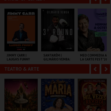
MULTIUSOS DE
MONSANTOS OPEN
FORUM BRAGA
GUIMARÃES
AIR
n
e
t
g
MAIS INFO
MAIS INFO
MAIS INFO
e
u
COMPRAR
COMPRAR
COMPRAR
r
i
i
n
o
t
JIMMY CARR |
SANTARÉM |
MEO COMMEDIA A
LAUGHS FUNNY
GILMÁRIO VEMBA:
LA CARTE FEST"26 |
r
e
3º ROUND
HERMAN & OCTETO
TEATRO & ARTE
A
S
COLISEU DE LISBOA
CNEMA
COLISEU DE LISBOA
n
e
t
g
MAIS INFO
MAIS INFO
MAIS INFO
e
u
COMPRAR
COMPRAR
COMPRAR
r
i