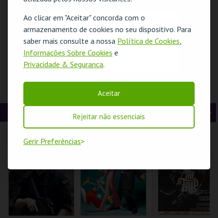
t
g
MAIS INFO
MAIS INFO
MAIS INFO
Ao clicar em "Aceitar" concorda com o
O evento escolhido não está disponível
e
u
armazenamento de cookies no seu dispositivo. Para
COMPRAR
COMPRAR
COMPRAR
saber mais consulte a nossa
Política de Cookies
,
r
i
OK
Informações Sobre Cookies
e
Privacidade & Segurança
.
i
n
o
t
CONSTRUINDO
SAÚDE EM PALCO -
SANTO ANTÓNIO -
Aceitar
PERSONAGENS
CIÊNCIA E
HÁ FESTA EM
r
e
CANTANTES
SOBREVIVÊNCIA DA
LISBOA - OFICINA
OPERAFEST 2026
CONSCIÊNCIA::
PARA FAMÍLIAS
CINEMA
A
S
Rejeitar não essenciais
LUÍS PORTELA
TEATRO DA
PONTO C
ML - SANTO
COMUNA
ANTÓNIO
n
e
Gerir Preferências
t
g
MAIS INFO
MAIS INFO
MAIS INFO
e
u
COMPRAR
COMPRAR
COMPRAR
r
i
i
n