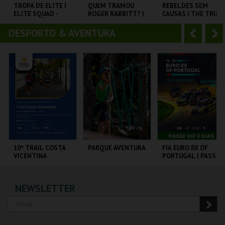
o
t
TROPA DE ELITE |
QUEM TRAMOU
REBELDES SEM
ELITE SQUAD -
ROGER RABBITT? |
CAUSAS | THE TRIP
r
e
CICLO CLÁSSICOS
WHO FRAMED
(DIRECTOR"S CUT)
DO BRASIL
ROGER RABBIT
DESPORTO & AVENTURA
A
S
CAPITÓLIO.
CAPITÓLIO.
CINEMATECA
n
e
t
g
MAIS INFO
MAIS INFO
MAIS INFO
e
u
COMPRAR
COMPRAR
COMPRAR
r
i
i
n
o
t
10º TRAIL COSTA
PARQUE AVENTURA
FIA EURO RX OF
VICENTINA
PORTUGAL | PASSE
r
e
VIP 2 DIAS
SANTIAGO DO
PARQUE
CIRCUITO DE
NEWSLETTER
CACÉM E SINES
ORNITOLÓGICO
LOUSADA
MAIS INFO
MAIS INFO
MAIS INFO