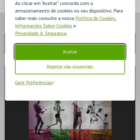
Ao clicar em "Aceitar" concorda com o
SERVIÇO DO REI
armazenamento de cookies no seu dispositivo. Para
LISBON ECO TOURS
saber mais consulte a nossa
Política de Cookies
,
Informações Sobre Cookies
e
VOUCHER
PASSO
- LUGARES
Privacidade & Segurança
.
MAIS INFO
Escolha a quantidade de bilhetes que pretende
Aceitar
COMPRAR
PASSO
- SECTOR
Rejeitar não essenciais
ENTRADA
Gerir Preferências