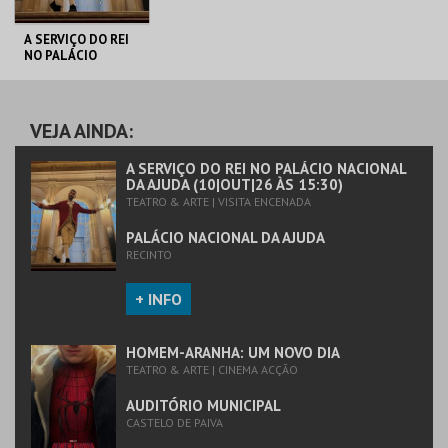
A SERVIÇO DO REI
NO PALÁCIO
NACIONAL DA
AJUDA
PALÁCIO NACIONAL
DA AJUDA
VEJA AINDA:
MAIS INFO
A SERVIÇO DO REI NO PALÁCIO NACIONAL
DA AJUDA (10|OUT|26 ÀS 15:30)
TEATRO & ARTE | VISITA ENCENADA
COMPRAR
PALÁCIO NACIONAL DA AJUDA
RECINTO
+ INFO
HOMEM-ARANHA: UM NOVO DIA
TEATRO & ARTE | CINEMA ACÇÃO
AUDITÓRIO MUNICIPAL
CASTELO DE PAIVA