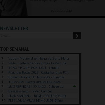
NEWSLETTER
TOP SEMANAL
1
Viagem Medieval em Terra de Santa Maria
2
2026 - Santa Maria da Feira
Visita | Castelo de São Jorge - Castelo de
3
São Jorge
YE AO VIVO EM PORTUGAL - Estádio
4
Algarve
Praia das Rocas 2026 - Castanheira de Pêra
5
Homem-Aranha: Um Novo Dia - Cinemas
6
Cinemax Penafiel
TURANDOT Puccini OPERAFEST 2026 -
REK, O MUSICAL
EXPOSIÇÕES |
PIZZA MAN OEIRAS
PÉR
7
Convento da Cartuxa
LUÍS REPRESAS | 50 ANOS - Coliseu de
EXHIBITIONS 2026
DE 
8
Lisboa
Desassossego - Teatro Camões
9
LUAN SANTANA – REGISTRO HISTÓRICO -
GUSPARK
MUSEU DO ORIENTE.
TAGUSPARK
CAS
10
Estádio da Luz
FESTIVAL CA VILAR DE MOUROS Diário -