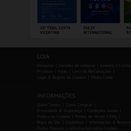
IA EURO RX OF
10º TRAIL COSTA
DIA 29
FI
ORTUGAL | PASSE
VICENTINA
INTERNATIONAL
PO
IP 2 DIAS
MASTERS FUTSAL
3 
2026 - SPORTING
CP VS PALMA
IRCUITO DE
SANTIAGO DO
PORTIMÃO ARENA
CI
FUTSAL
OUSADA
CACÉM E SINES
L
LOJA
MAIS INFO
MAIS INFO
MAIS INFO
Pesquisar
Carrinho de compras
Eventos
Cartõe
Produtos
Packs
Livro de Reclamações
Login & Registo de Clientes
Minha Conta
COMPRAR
INSCREVER
COMPRAR
INFORMAÇÕES
Quem Somos
Como Comprar
Privacidade & Segurança
Condições Gerais
Política de Cookies
Pontos de Venda
FAQ
Mapa de Site
Estatísticas
Informações & Reserva
Dados Pessoais
Informações sobre Cookies