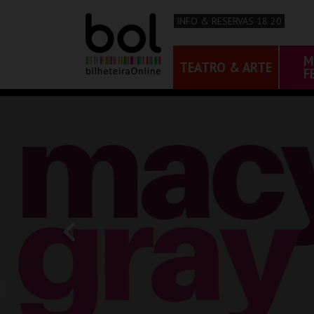
INFO & RESERVAS 18 20
M
TEATRO & ARTE
F