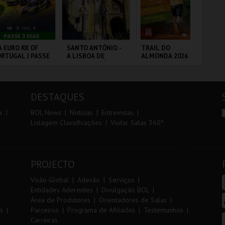
r
i
i
n
o
t
A EURO RX OF
SANTO ANTÓNIO -
TRAIL DO
7º
RTUGAL | PASSE
A LISBOA DE
ALMONDA 2026
OE
r
e
DIAS
SANTO ANTÓNIO -
PERCURSO
RCUITO DE
ML - SANTO
SERRA DE AIRE
FÁ
OUSADA
ANTÓNIO
PÓ
DESTAQUES
MAIS INFO
MAIS INFO
MAIS INFO
s
BOL News
Noticias
Entrevistas
Listagem Classificações
Visitar Salas 360º
COMPRAR
COMPRAR
INSCREVER
PROJECTO
Visão Global
Adesão
Serviços
Entidades Aderentes
Divulgação BOL
Área de Produtores
Orientadores de Salas
s
Parceiros
Programa de Afiliados
Testemunhos
Carreiras