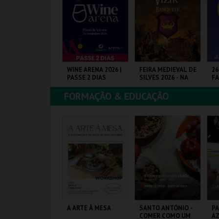
COMPRAR
COMPRAR
COMPRAR
RAIA DAS ROCAS -
WINE ARENA 2026 |
FEIRA MEDIEVAL DE
26
OMBRAS 2026
PASSE 2 DIAS
SILVES 2026 - NA
FA
MESA DO VIZIR
FORMAÇÃO & EDUCAÇÃO
RAIA DAS ROCAS
PÓVOA ARENA.
CENTRO HISTÓRICO
PA
SILVES
EX
MAIS INFO
MAIS INFO
MAIS INFO
COMPRAR
COMPRAR
COMPRAR
ANTO ANTÓNIO -
A ARTE À MESA
SANTO ANTÓNIO -
PA
Á FESTA EM
COMER COMO UM
AZ