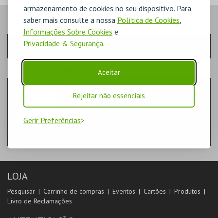
armazenamento de cookies no seu dispositivo. Para
saber mais consulte a nossa
Política de Cookies
,
PASSO
- QUANTIDADE
Informações Sobre Cookies
e
Privacidade & Segurança
.
Escolha a quantidade e os produtos desejados
PASSO
- PRODUTO
Aceitar
1807 1814 GUERRA PENINSULAR
Rejeitar não essenciais
LIVROS
CÂMARA MUNICIPAL DE TORRES VEDRAS
Gerir Preferências
LOJA
Pesquisar
Carrinho de compras
Eventos
Cartões
Produtos
Livro de Reclamações