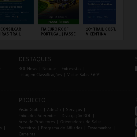
r
i
i
n
o
t
 CONSILCAR
FIA EURO RX OF
10º TRAIL COSTA
SA
IRAS TRAIL
PORTUGAL | PASSE
VICENTINA
A 
r
e
3 DIAS
SA
PE
BRICA DA
CIRCUITO DE
SANTIAGO DO
ML
LVORA
LOUSADA
CACÉM E SINES
AN
DESTAQUES
MAIS INFO
MAIS INFO
MAIS INFO
s
BOL News
Noticias
Entrevistas
Listagem Classificações
Visitar Salas 360º
INSCREVER
COMPRAR
INSCREVER
PROJECTO
Visão Global
Adesão
Serviços
Entidades Aderentes
Divulgação BOL
Área de Produtores
Orientadores de Salas
s
Parceiros
Programa de Afiliados
Testemunhos
Carreiras