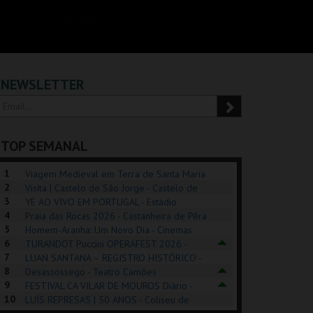
NEWSLETTER
TOP SEMANAL
1
Viagem Medieval em Terra de Santa Maria
2
2026 - Santa Maria da Feira
Visita | Castelo de São Jorge - Castelo de
3
São Jorge
YE AO VIVO EM PORTUGAL - Estádio
4
Algarve
Praia das Rocas 2026 - Castanheira de Pêra
5
Homem-Aranha: Um Novo Dia - Cinemas
6
Cinemax Penafiel
TURANDOT Puccini OPERAFEST 2026 -
REK, O MUSICAL
EXPOSIÇÕES |
PIZZA MAN OEIRAS
PÉR
7
Convento da Cartuxa
LUAN SANTANA – REGISTRO HISTÓRICO -
EXHIBITIONS 2026
DE 
8
Estádio da Luz
Desassossego - Teatro Camões
9
FESTIVAL CA VILAR DE MOUROS Diário -
GUSPARK
MUSEU DO ORIENTE.
TAGUSPARK
CAS
10
Vilar de Mouros
LUÍS REPRESAS | 50 ANOS - Coliseu de