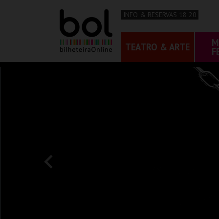
INFO & RESERVAS 18 20
M
TEATRO & ARTE
F