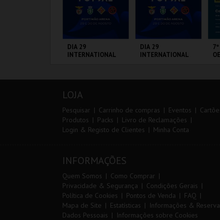
RAIL DO
DIA 29
DIA 29
7º
LMONDA 2026
INTERNATIONAL
INTERNATIONAL
OE
MASTERS FUTSAL
MASTERS FUTSAL
2026 - SL BENFICA
2026 - SPORTING
VS FC JIMBEE CAR
CP VS PALMA
ERRA DE AIRE
PORTIMÃO ARENA
PORTIMÃO ARENA
FÁ
FUTSAL
PÓ
LOJA
MAIS INFO
MAIS INFO
MAIS INFO
Pesquisar
Carrinho de compras
Eventos
Cartõe
Produtos
Packs
Livro de Reclamações
Login & Registo de Clientes
Minha Conta
INSCREVER
COMPRAR
COMPRAR
INFORMAÇÕES
Quem Somos
Como Comprar
Privacidade & Segurança
Condições Gerais
Política de Cookies
Pontos de Venda
FAQ
Mapa de Site
Estatísticas
Informações & Reserva
Dados Pessoais
Informações sobre Cookies