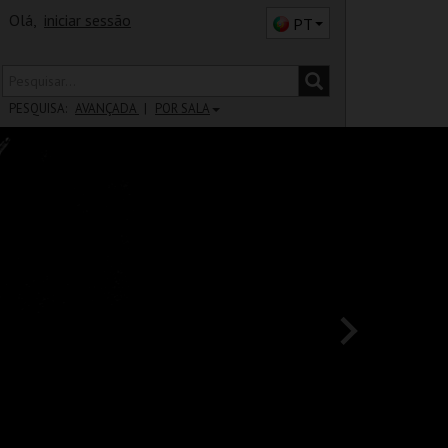
Olá,
iniciar sessão
PT
PESQUISA:
AVANÇADA
POR SALA
DISTRITO
SALA