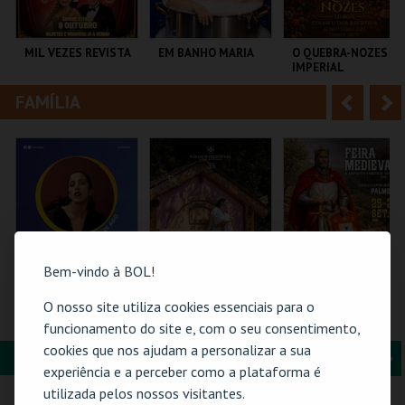
i
n
o
t
MIL VEZES REVISTA
EM BANHO MARIA
O QUEBRA-NOZES |
IMPERIAL
r
e
HERITAGE BALLET |
CLASSIC STAGE
FAMÍLIA
A
S
TEATRO POLITEAMA
C CULTURAL
COLISEU DE LISBOA
ANTÓNIO ALEIXO
n
e
t
g
MAIS INFO
MAIS INFO
MAIS INFO
e
u
COMPRAR
COMPRAR
COMPRAR
r
i
i
n
Bem-vindo à BOL!
o
t
O nosso site utiliza cookies essenciais para o
26-AGOSTO |
ERA UMA VEZ… D.
FEIRA MEDIEVAL DE
FATACIL"26
TERESA
PALMELA 2026
funcionamento do site e, com o seu consentimento,
r
e
cookies que nos ajudam a personalizar a sua
FORMAÇÃO & EDUCAÇÃO
A
S
PARQ. FEIRAS E
SANTA MARIA DA
CASTELO E CENTRO
experiência e a perceber como a plataforma é
EXPOSIÇÕES
FEIRA
HIST.
n
e
utilizada pelos nossos visitantes.