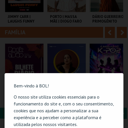
i
n
o
t
JIMMY CARR |
PORTO | MASSA
DÁRIO GUERREIRO |
LAUGHS FUNNY
MÃE | DIOGO FARO
PRIMOGÉNITO
r
e
FAMÍLIA
A
S
COLISEU DE LISBOA
TEATRO HELENA SÁ
TEATRO DAS
E COSTA
FIGURAS
n
e
t
g
MAIS INFO
MAIS INFO
MAIS INFO
e
u
COMPRAR
COMPRAR
COMPRAR
r
i
i
n
Bem-vindo à BOL!
o
t
O nosso site utiliza cookies essenciais para o
ROCK & DÃO | 19
26-AGOSTO |
A BATALHA DO K-
SETEMBRO
FATACIL"26
POP EM CONCERTO
funcionamento do site e, com o seu consentimento,
r
e
(TRIBUTO) | PÓVOA
cookies que nos ajudam a personalizar a sua
DE VARZIM
FORMAÇÃO & EDUCAÇÃO
A
S
VISEU
PARQ. FEIRAS E
PÓVOA ARENA.
experiência e a perceber como a plataforma é
EXPOSIÇÕES
n
e
utilizada pelos nossos visitantes.