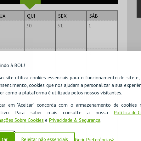
UA
QUI
SEX
SÁB
9
30
31
1
6
7
8
indo à BOL!
o site utiliza cookies essenciais para o funcionamento do site e
2
13
14
15
nsentimento, cookies que nos ajudam a personalizar a sua experiên
er como a plataforma é utilizada pelos nossos visitantes.
icar em "Aceitar" concorda com o armazenamento de cookies 
9
20
21
22
ositivo. Para saber mais consulte a nossa
Política de 
ações Sobre Cookies
e
Privacidade & Segurança
.
6
27
28
29
itar
Rejeitar não essenciais
Gerir Preferências