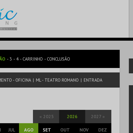
SÃO
3
4
CARRINHO
CONCLUSÃO
ENTO - OFICINA
|
ML - TEATRO ROMANO
|
ENTRADA
«
2025
2026
2027
»
N
JUL
AGO
SET
OUT
NOV
DEZ