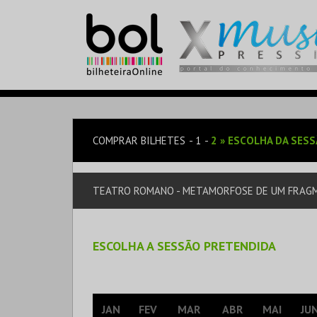
COMPRAR BILHETES
1
2
»
ESCOLHA DA SES
TEATRO ROMANO - METAMORFOSE DE UM FRAGM
ESCOLHA A SESSÃO PRETENDIDA
JAN
FEV
MAR
ABR
MAI
JU