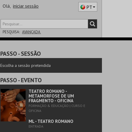
Olá,
iniciar sessão
PT
PESQUISA:
AVANÇADA
DISTRITO
PASSO
- SESSÃO
SALA
Escolha a sessão pretendida
PASSO
- EVENTO
TEATRO ROMANO -
METAMORFOSE DE UM
FRAGMENTO - OFICINA
FORMAÇÃO & EDUCAÇÃO | CURSO E
OFICINA
ML - TEATRO ROMANO
ENTRADA