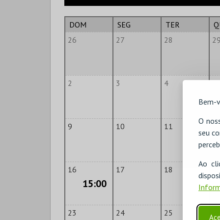
DOM
SEG
TER
Q
26
27
28
2
2
3
4
5
Bem-v
O noss
9
10
11
1
seu co
perceb
Ao cl
16
17
18
1
disp
15:00
Inform
23
24
25
2
Ace