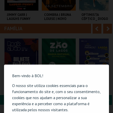
i
n
o
t
JIMMY CARR |
COIMBRA | BRUNA
OPTIMISTA
LAUGHS FUNNY
LOUISE | NOVO
CÉPTICO _ DIOGO
r
e
SHOW
BATÁGUAS | STAND
UP
FAMÍLIA
A
S
COLISEU DE LISBOA
TAGV
C.CULTURAL CALDAS
RAINHA
n
e
t
g
MAIS INFO
MAIS INFO
MAIS INFO
e
u
COMPRAR
COMPRAR
COMPRAR
r
i
i
n
Bem-vindo à BOL!
o
t
O nosso site utiliza cookies essenciais para o
ROCK & DÃO | 18
VISITA O ZOO DE
PASSE GERAL |
SETEMBRO
LAGOS | 2026
FATACIL"26
funcionamento do site e, com o seu consentimento,
r
e
cookies que nos ajudam a personalizar a sua
FORMAÇÃO & EDUCAÇÃO
A
S
VISEU
ZOO DE LAGOS
PARQ. FEIRAS E
experiência e a perceber como a plataforma é
EXPOSIÇÕES
n
e
utilizada pelos nossos visitantes.