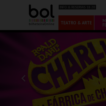
INFO & RESERVAS 18 20
M
TEATRO & ARTE
F