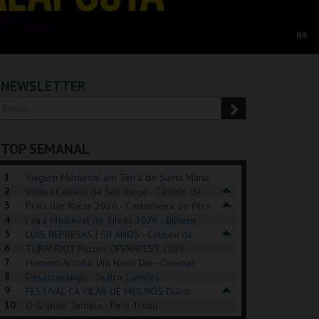
NEWSLETTER
TOP SEMANAL
1
Viagem Medieval em Terra de Santa Maria
2
2026 - Santa Maria da Feira
Visita | Castelo de São Jorge - Castelo de
3
São Jorge
Praia das Rocas 2026 - Castanheira de Pêra
4
Feira Medieval de Silves 2026 - Bilhete
5
Diário - Centro Histórico Silves
LUÍS REPRESAS | 50 ANOS - Coliseu de
6
Lisboa
TURANDOT Puccini OPERAFEST 2026 -
POSIÇÕES |
SHREK, O MUSICAL
PIZZA MAN OEIRAS
PÉR
7
Convento da Cartuxa
Homem-Aranha: Um Novo Dia - Cinemas
HIBITIONS 2026
DE 
8
Cinemax Penafiel
Desassossego - Teatro Camões
9
FESTIVAL CA VILAR DE MOUROS Diário -
SEU DO ORIENTE.
TAGUSPARK
TAGUSPARK
CAS
10
Vilar de Mouros
O Grande Torneio - Pelo Trono