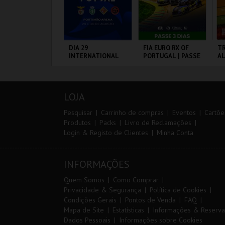
0º TRAIL COSTA
DIA 29
FIA EURO RX OF
TR
ICENTINA
INTERNATIONAL
PORTUGAL | PASSE
A
MASTERS FUTSAL
3 DIAS
2026 - SL BENFICA
VS FC JIMBEE CAR
ANTIAGO DO
PORTIMÃO ARENA
CIRCUITO DE
SE
ACÉM E SINES
LOUSADA
LOJA
MAIS INFO
MAIS INFO
MAIS INFO
Pesquisar
Carrinho de compras
Eventos
Cartõe
Produtos
Packs
Livro de Reclamações
Login & Registo de Clientes
Minha Conta
INSCREVER
COMPRAR
COMPRAR
INFORMAÇÕES
Quem Somos
Como Comprar
Privacidade & Segurança
Política de Cookies
Condições Gerais
Pontos de Venda
FAQ
Mapa de Site
Estatísticas
Informações & Reserva
Dados Pessoais
Informações sobre Cookies