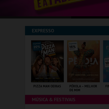
EXPRESSO
HREK, O MUSICAL
PIZZA MAN OEIRAS
PÉROLA – MELHOR
FI
DE MIM
MÚSICA & FESTIVAIS
AGUSPARK
TAGUSPARK
CASINO ESTORIL
SU