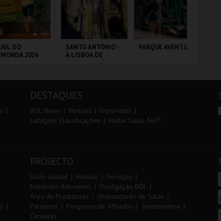
r
i
i
n
o
t
AIL DO
SANTO ANTÓNIO -
PARQUE AVENTURA
FI
LMONDA 2026
A LISBOA DE
PO
r
e
SANTO ANTÓNIO -
VIP
PERCURSO
RRA DE AIRE
ML - SANTO
PARQUE
CI
ANTÓNIO
ORNITOLÓGICO
LO
DESTAQUES
MAIS INFO
MAIS INFO
MAIS INFO
s
BOL News
Noticias
Entrevistas
Listagem Classificações
Visitar Salas 360º
INSCREVER
COMPRAR
COMPRAR
PROJECTO
Visão Global
Adesão
Serviços
Entidades Aderentes
Divulgação BOL
Área de Produtores
Orientadores de Salas
s
Parceiros
Programa de Afiliados
Testemunhos
Carreiras