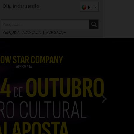
Olá,
iniciar sessão
PT
PESQUISA:
AVANÇADA
POR SALA
DISTRITO
SALA