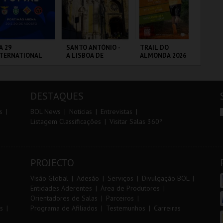
r
i
i
n
o
t
A 29
SANTO ANTÓNIO -
TRAIL DO
7º
NTERNATIONAL
A LISBOA DE
ALMONDA 2026
OE
r
e
ASTERS FUTSAL
SANTO ANTÓNIO -
26 - SL BENFICA
PERCURSO
 FC JIMBEE CAR
RTIMÃO ARENA
ML - SANTO
SERRA DE AIRE
FÁ
ANTÓNIO
PÓ
DESTAQUES
MAIS INFO
MAIS INFO
MAIS INFO
s
BOL News
Noticias
Entrevistas
Listagem Classificações
Visitar Salas 360º
COMPRAR
COMPRAR
INSCREVER
PROJECTO
Visão Global
Adesão
Serviços
Divulgação BOL
Entidades Aderentes
Área de Produtores
Orientadores de Salas
Parceiros
s
Programa de Afiliados
Testemunhos
Carreiras