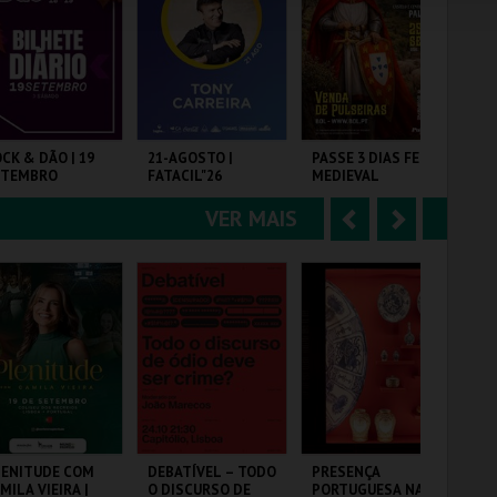
e
u
COMPRAR
COMPRAR
COMPRAR
r
i
i
n
o
t
CK & DÃO | 19
21-AGOSTO |
PASSE 3 DIAS FEIRA
WI
ETEMBRO
FATACIL"26
MEDIEVAL
PA
r
e
PALMELA
C. M. PALMELA
VER MAIS
A
S
SEU
PARQ. FEIRAS E
PÓ
EXPOSIÇÕES
CARTÃO
n
e
t
g
MAIS INFO
MAIS INFO
MAIS INFO
e
u
COMPRAR
COMPRAR
COMPRAR
r
i
i
n
o
t
LENITUDE COM
DEBATÍVEL – TODO
PRESENÇA
IA
MILA VIEIRA |
O DISCURSO DE
PORTUGUESA NA
- 