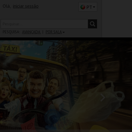
Olá,
iniciar sessão
PT
PESQUISA:
AVANÇADA
POR SALA
DISTRITO
SALA