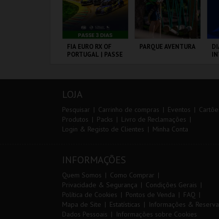
IA EURO RX OF
FIA EURO RX OF
PARQUE AVENTURA
DI
ORTUGAL | PASSE
PORTUGAL | PASSE
I
IP 2 DIAS
3 DIAS
M
20
VS
IRCUITO DE
CIRCUITO DE
PARQUE
PO
OUSADA
LOUSADA
ORNITOLÓGICO
LOJA
MAIS INFO
MAIS INFO
MAIS INFO
Pesquisar
Carrinho de compras
Eventos
Cartõe
Produtos
Packs
Livro de Reclamações
Login & Registo de Clientes
Minha Conta
COMPRAR
COMPRAR
COMPRAR
INFORMAÇÕES
Quem Somos
Como Comprar
Privacidade & Segurança
Condições Gerais
Política de Cookies
Pontos de Venda
FAQ
Mapa de Site
Estatísticas
Informações & Reserva
Dados Pessoais
Informações sobre Cookies