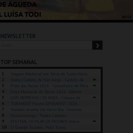
NEWSLETTER
TOP SEMANAL
1
Viagem Medieval em Terra de Santa Maria
2
2026 - Santa Maria da Feira
Visita | Castelo de São Jorge - Castelo de
3
São Jorge
Praia das Rocas 2026 - Castanheira de Pêra
4
Feira Medieval de Silves 2026 - Bilhete
5
Diário - Centro Histórico Silves
LUÍS REPRESAS | 50 ANOS - Coliseu de
6
Lisboa
TURANDOT Puccini OPERAFEST 2026 -
REK, O MUSICAL
EXPOSIÇÕES |
PÉROLA – MELHOR
7
Convento da Cartuxa
Homem-Aranha: Um Novo Dia - Cinemas
EXHIBITIONS 2026
DE MIM
8
Cinemax Penafiel
Desassossego - Teatro Camões
9
FESTIVAL CA VILAR DE MOUROS Diário -
GUSPARK
MUSEU DO ORIENTE.
CASINO ESTORIL
TAG
10
Vilar de Mouros
O Grande Torneio - Pelo Trono