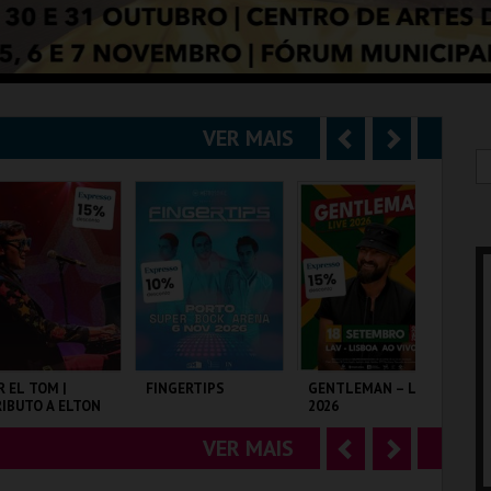
VER MAIS
A
S
n
e
t
g
e
u
r
i
i
n
o
t
R EL TOM |
FINGERTIPS
GENTLEMAN – LIVE
SH
IBUTO A ELTON
2026
r
e
OHN
VER MAIS
A
S
LISEU DE LISBOA
SUPER BOCK ARENA
LAV
TA
n
e