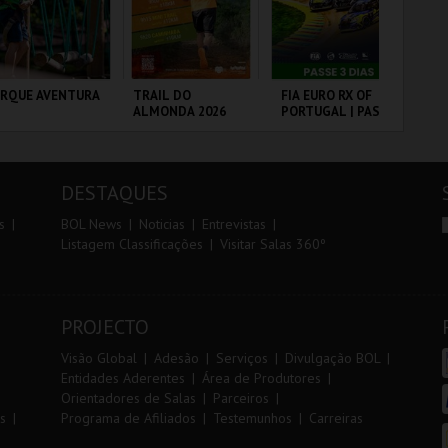
r
i
i
n
o
t
ARQUE AVENTURA
TRAIL DO
FIA EURO RX OF
DIA
ALMONDA 2026
PORTUGAL | PASSE
IN
r
e
3 DIAS
MA
20
VS
RQUE
SERRA DE AIRE
CIRCUITO DE
PO
NITOLÓGICO
LOUSADA
DESTAQUES
MAIS INFO
MAIS INFO
MAIS INFO
s
BOL News
Noticias
Entrevistas
Listagem Classificações
Visitar Salas 360º
COMPRAR
INSCREVER
COMPRAR
PROJECTO
Visão Global
Adesão
Serviços
Divulgação BOL
Entidades Aderentes
Área de Produtores
Orientadores de Salas
Parceiros
s
Programa de Afiliados
Testemunhos
Carreiras