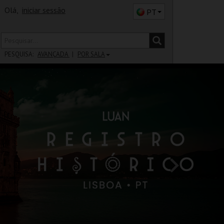
Olá,
iniciar sessão
PT
PESQUISA:
AVANÇADA
POR SALA
DISTRITO
SALA