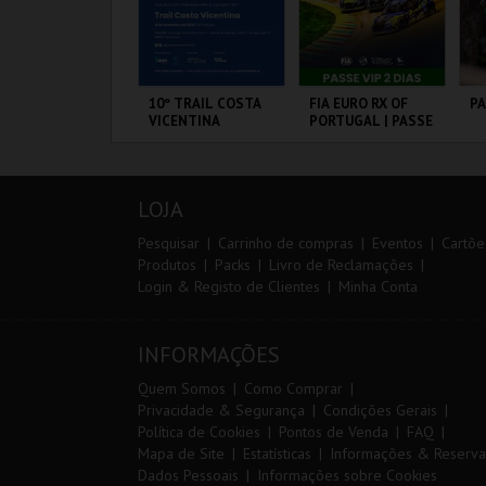
º CONSILCAR
10º TRAIL COSTA
FIA EURO RX OF
P
EIRAS TRAIL
VICENTINA
PORTUGAL | PASSE
VIP 2 DIAS
ÁBRICA DA
SANTIAGO DO
CIRCUITO DE
PA
ÓLVORA
CACÉM E SINES
LOUSADA
OR
LOJA
MAIS INFO
MAIS INFO
MAIS INFO
Pesquisar
Carrinho de compras
Eventos
Cartõe
Produtos
Packs
Livro de Reclamações
Login & Registo de Clientes
Minha Conta
INSCREVER
INSCREVER
COMPRAR
INFORMAÇÕES
Quem Somos
Como Comprar
Privacidade & Segurança
Condições Gerais
Política de Cookies
Pontos de Venda
FAQ
Mapa de Site
Estatísticas
Informações & Reserva
Dados Pessoais
Informações sobre Cookies