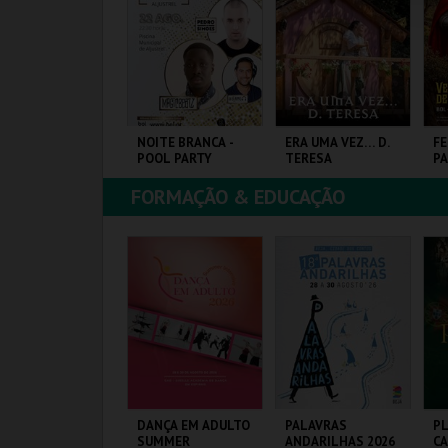
COMPRAR
COMPRAR
COMPRAR
ILHETE DIÁRIO |
NOITE BRANCA -
ERA UMA VEZ… D.
FE
IAGEM MEDIEVAL
POOL PARTY
TERESA
PA
M TERRA DE
ANTA MARIA 2026
FORMAÇÃO & EDUCAÇÃO
ANTA MARIA DA
PISCINA M. DE
SANTA MARIA DA
CA
EIRA
ALJUSTREL
FEIRA
HI
MAIS INFO
MAIS INFO
MAIS INFO
COMPRAR
COMPRAR
COMPRAR
ALÁCIO PIMENTA -
DANÇA EM ADULTO
PALAVRAS
P
ZUL, BRANCO E
SUMMER
ANDARILHAS 2026
CA