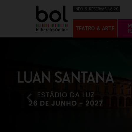
INFO & RESERVAS 18 20
M
TEATRO & ARTE
F