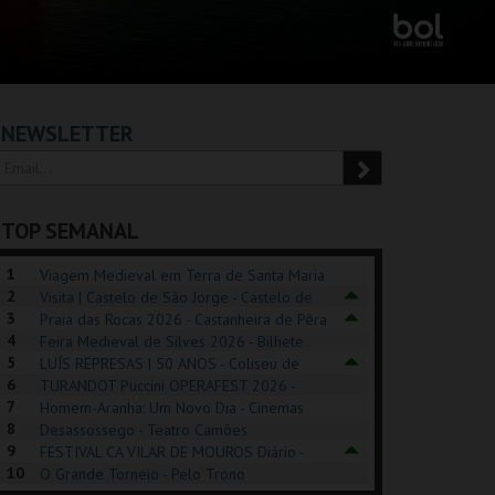
NEWSLETTER
TOP SEMANAL
1
Viagem Medieval em Terra de Santa Maria
2
2026 - Santa Maria da Feira
Visita | Castelo de São Jorge - Castelo de
3
São Jorge
Praia das Rocas 2026 - Castanheira de Pêra
4
Feira Medieval de Silves 2026 - Bilhete
5
Diário - Centro Histórico Silves
LUÍS REPRESAS | 50 ANOS - Coliseu de
6
Lisboa
TURANDOT Puccini OPERAFEST 2026 -
POSIÇÕES |
SHREK, O MUSICAL
PÉROLA – MELHOR
7
Convento da Cartuxa
Homem-Aranha: Um Novo Dia - Cinemas
HIBITIONS 2026
DE MIM
8
Cinemax Penafiel
Desassossego - Teatro Camões
9
FESTIVAL CA VILAR DE MOUROS Diário -
SEU DO ORIENTE.
TAGUSPARK
CASINO ESTORIL
TAG
10
Vilar de Mouros
O Grande Torneio - Pelo Trono