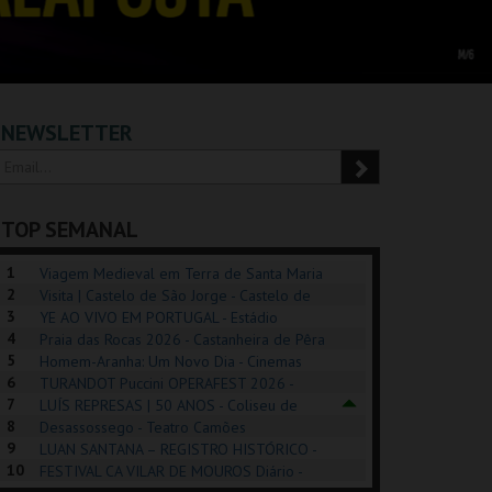
NEWSLETTER
TOP SEMANAL
1
Viagem Medieval em Terra de Santa Maria
2
2026 - Santa Maria da Feira
Visita | Castelo de São Jorge - Castelo de
3
São Jorge
YE AO VIVO EM PORTUGAL - Estádio
4
Algarve
Praia das Rocas 2026 - Castanheira de Pêra
5
Homem-Aranha: Um Novo Dia - Cinemas
6
Cinemax Penafiel
TURANDOT Puccini OPERAFEST 2026 -
REK, O MUSICAL
EXPOSIÇÕES |
PIZZA MAN OEIRAS
PÉR
7
Convento da Cartuxa
LUÍS REPRESAS | 50 ANOS - Coliseu de
EXHIBITIONS 2026
DE 
8
Lisboa
Desassossego - Teatro Camões
9
LUAN SANTANA – REGISTRO HISTÓRICO -
GUSPARK
MUSEU DO ORIENTE.
TAGUSPARK
CAS
10
Estádio da Luz
FESTIVAL CA VILAR DE MOUROS Diário -