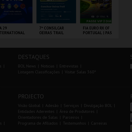
r
i
i
n
o
t
A 29
7º CONSILCAR
FIA EURO RX OF
PA
NTERNATIONAL
OEIRAS TRAIL
PORTUGAL | PASSE
r
e
ASTERS FUTSAL
VIP 2 DIAS
26 - SPORTING
 VS PALMA
RTIMÃO ARENA
FÁBRICA DA
CIRCUITO DE
PA
UTSAL
PÓLVORA
LOUSADA
OR
DESTAQUES
MAIS INFO
MAIS INFO
MAIS INFO
s
BOL News
Noticias
Entrevistas
Listagem Classificações
Visitar Salas 360º
COMPRAR
INSCREVER
COMPRAR
PROJECTO
Visão Global
Adesão
Serviços
Divulgação BOL
Entidades Aderentes
Área de Produtores
Orientadores de Salas
Parceiros
s
Programa de Afiliados
Testemunhos
Carreiras