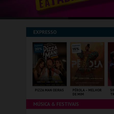
EXPRESSO
XPOSIÇÕES |
PIZZA MAN OEIRAS
PÉROLA – MELHOR
SI
XHIBITIONS 2026
DE MIM
TR
J
MÚSICA & FESTIVAIS
USEU DO ORIENTE.
TAGUSPARK
CASINO ESTORIL
CO