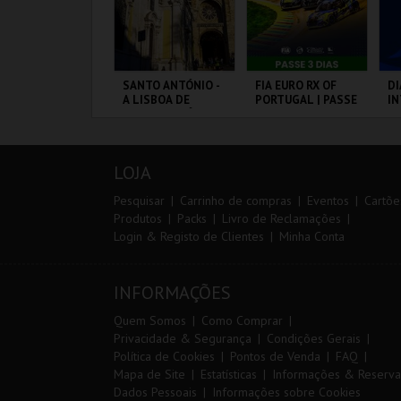
RAIL DO
SANTO ANTÓNIO -
FIA EURO RX OF
DI
LMONDA 2026
A LISBOA DE
PORTUGAL | PASSE
I
SANTO ANTÓNIO -
3 DIAS
M
PERCURSO
20
CP
ERRA DE AIRE
ML - SANTO
CIRCUITO DE
PO
F
ANTÓNIO
LOUSADA
LOJA
MAIS INFO
MAIS INFO
MAIS INFO
Pesquisar
Carrinho de compras
Eventos
Cartõe
Produtos
Packs
Livro de Reclamações
Login & Registo de Clientes
Minha Conta
INSCREVER
COMPRAR
COMPRAR
INFORMAÇÕES
Quem Somos
Como Comprar
Privacidade & Segurança
Condições Gerais
Política de Cookies
Pontos de Venda
FAQ
Mapa de Site
Estatísticas
Informações & Reserva
Dados Pessoais
Informações sobre Cookies