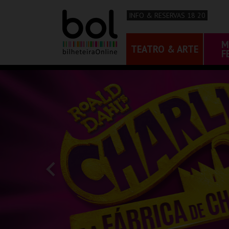
INFO & RESERVAS 18 20
M
TEATRO & ARTE
F