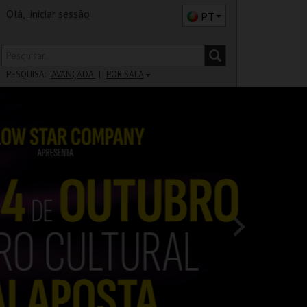
Olá,
iniciar sessão
PT
PESQUISA:
AVANÇADA
POR SALA
DISTRITO
SALA