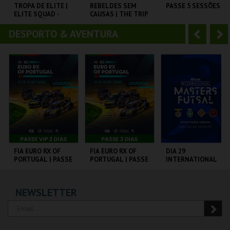
o
t
TROPA DE ELITE |
REBELDES SEM
PASSE 5 SESSÕES
ELITE SQUAD -
CAUSAS | THE TRIP
r
e
CICLO CLÁSSICOS
(DIRECTOR"S CUT)
CAPITÓLIO.
DO BRASIL
DESPORTO & AVENTURA
A
S
CAPITÓLIO.
CINEMATECA
CARTÃO
n
e
t
g
MAIS INFO
MAIS INFO
MAIS INFO
e
u
COMPRAR
COMPRAR
COMPRAR
r
i
i
n
o
t
FIA EURO RX OF
FIA EURO RX OF
DIA 29
PORTUGAL | PASSE
PORTUGAL | PASSE
INTERNATIONAL
r
e
VIP 2 DIAS
3 DIAS
MASTERS FUTSAL
2026 - SL BENFICA
VS FC JIMBEE CAR
CIRCUITO DE
CIRCUITO DE
PORTIMÃO ARENA
NEWSLETTER
LOUSADA
LOUSADA
MAIS INFO
MAIS INFO
MAIS INFO