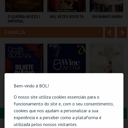
i
n
o
t
O QUEBRA-NOZES |
MIL VEZES REVISTA
EM BANHO MARIA
IMPERIAL
r
e
HERITAGE BALLET |
CLASSIC STAGE
FAMÍLIA
A
S
COLISEU DE LISBOA
TEATRO POLITEAMA
C CULTURAL
ANTÓNIO ALEIXO
n
e
t
g
MAIS INFO
MAIS INFO
MAIS INFO
e
u
COMPRAR
COMPRAR
COMPRAR
r
i
i
n
Bem-vindo à BOL!
o
t
O nosso site utiliza cookies essenciais para o
ROCK & DÃO | 18
WINE ARENA 2026 |
MERCADO
SETEMBRO
DIÁRIO
MEDIEVAL | DIAS
funcionamento do site e, com o seu consentimento,
r
e
MEDIEVAIS EM
cookies que nos ajudam a personalizar a sua
CASTRO MARIM
FORMAÇÃO & EDUCAÇÃO
A
S
2026
VISEU
PÓVOA ARENA.
VILA DE CASTRO
experiência e a perceber como a plataforma é
MARIM
n
e
utilizada pelos nossos visitantes.