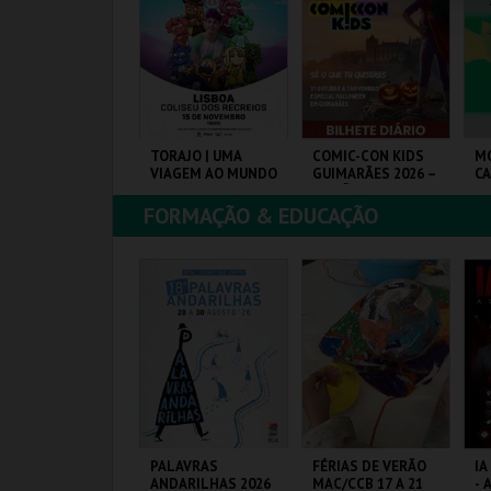
COMPRAR
COMPRAR
COMPRAR
EJA REI POR UMA
TORAJO | UMA
COMIC-CON KIDS
M
OITE | DIAS
VIAGEM AO MUNDO
GUIMARÃES 2026 –
C
EDIEVAIS EM
DAS FRUTAS
EDIÇÃO ESPECIAL
ASTRO MARIM
HALLOWEEN
FORMAÇÃO & EDUCAÇÃO
026
ILA DE CASTRO
COLISEU DE LISBOA
MULTIUSOS DE
CA
ARIM
GUIMARÃES
JO
MAIS INFO
MAIS INFO
MAIS INFO
COMPRAR
COMPRAR
COMPRAR
ONSTRUINDO
PALAVRAS
FÉRIAS DE VERÃO
IA
ERSONAGENS
ANDARILHAS 2026
MAC/CCB 17 A 21
- 