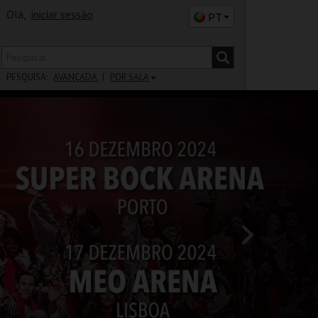
Olá,
iniciar sessão
PT
PESQUISA:
AVANÇADA
POR SALA
DISTRITO
SALA