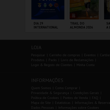
ARQUE AVENTURA
DIA 29
TRAIL DO
SA
INTERNATIONAL
ALMONDA 2026
A 
MASTERS FUTSAL
SA
2026 - SPORTING
P
CP VS PALMA
ARQUE
PORTIMÃO ARENA
SERRA DE AIRE
ML
FUTSAL
RNITOLÓGICO
A
LOJA
MAIS INFO
MAIS INFO
MAIS INFO
Pesquisar
Carrinho de compras
Eventos
Cartõe
Produtos
Packs
Livro de Reclamações
Login & Registo de Clientes
Minha Conta
COMPRAR
COMPRAR
INSCREVER
INFORMAÇÕES
Quem Somos
Como Comprar
Privacidade & Segurança
Condições Gerais
Política de Cookies
Pontos de Venda
FAQ
Mapa de Site
Estatísticas
Informações & Reserva
Dados Pessoais
Informações sobre Cookies