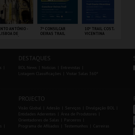
r
i
i
n
o
t
NTO ANTÓNIO -
7º CONSILCAR
10º TRAIL COSTA
FI
LISBOA DE
OEIRAS TRAIL
VICENTINA
PO
r
e
NTO ANTÓNIO -
VIP
ERCURSO
 - SANTO
FÁBRICA DA
SANTIAGO DO
CI
NTÓNIO
PÓLVORA
CACÉM E SINES
LO
DESTAQUES
MAIS INFO
MAIS INFO
MAIS INFO
s
BOL News
Noticias
Entrevistas
Listagem Classificações
Visitar Salas 360º
COMPRAR
INSCREVER
INSCREVER
PROJECTO
Visão Global
Adesão
Serviços
Divulgação BOL
Entidades Aderentes
Área de Produtores
Orientadores de Salas
Parceiros
s
Programa de Afiliados
Testemunhos
Carreiras