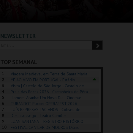
NEWSLETTER
TOP SEMANAL
1
Viagem Medieval em Terra de Santa Maria
2
2026 - Santa Maria da Feira
YE AO VIVO EM PORTUGAL - Estádio
3
Algarve
Visita | Castelo de São Jorge - Castelo de
4
São Jorge
Praia das Rocas 2026 - Castanheira de Pêra
5
Homem-Aranha: Um Novo Dia - Cinemas
6
Cinemax Penafiel
TURANDOT Puccini OPERAFEST 2026 -
POSIÇÕES |
SHREK, O MUSICAL
PIZZA MAN OEIRAS
PÉR
7
Convento da Cartuxa
LUÍS REPRESAS | 50 ANOS - Coliseu de
HIBITIONS 2026
DE 
8
Lisboa
Desassossego - Teatro Camões
9
LUAN SANTANA – REGISTRO HISTÓRICO -
SEU DO ORIENTE.
TAGUSPARK
TAGUSPARK
CAS
10
Estádio da Luz
FESTIVAL CA VILAR DE MOUROS Diário -